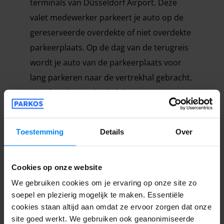
terminals van Düsseldorf Airport. Deze
valet medewerker parkeert je auto op de
gereserveerde overdekte of niet overdekte
parkeerplaats. Op de dag van de terugreis
wordt je auto van de parkeerplaats voor
lang parkeren naar de vertrekhal gebracht.
Met de valet service heb je een
tijdbesparende parkeermethode bij
vliegveld Düsseldorf waardoor vliegen
Toestemming
Details
Over
aangenaam wordt. Heb je vragen over de
valet parkeerplaatsen voor lang parkeren
op het vliegveld in Düsseldorf? Bekijk dan
Cookies op onze website
op de website onze veelgestelde vragenlijst
We gebruiken cookies om je ervaring op onze site zo
soepel en plezierig mogelijk te maken. Essentiële
voor de parking op Dusseldorf Airport.
cookies staan altijd aan omdat ze ervoor zorgen dat onze
site goed werkt. We gebruiken ook geanonimiseerde