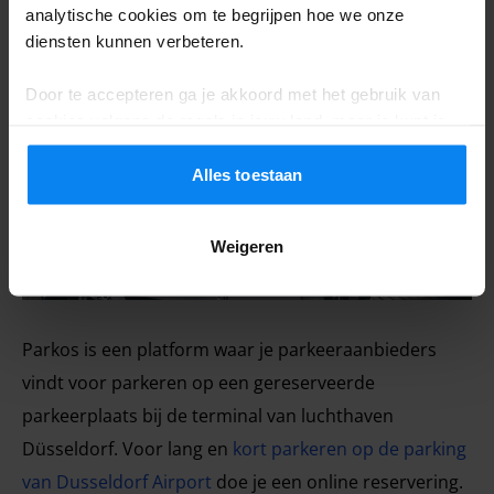
analytische cookies om te begrijpen hoe we onze
diensten kunnen verbeteren.
Lang parkeren bij Düsseldorf Airport
Door te accepteren ga je akkoord met het gebruik van
cookies volgens de regels in jouw land, maar je kunt je
instellingen op elk moment aanpassen. Bekijk voor alle
details ons
Privacybeleid
.
Alles toestaan
Weigeren
Parkos is een platform waar je parkeeraanbieders
vindt voor parkeren op een gereserveerde
parkeerplaats bij de terminal van luchthaven
Düsseldorf. Voor lang en
kort parkeren op de parking
van Dusseldorf Airport
doe je een online reservering.