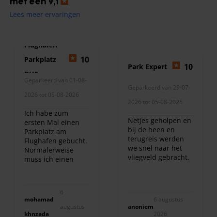
met een 9,1
Lees meer ervaringen
Flughafen
10
Parkplatz
10
Park Expert
DUS
Geparkeerd van 01-08-
Geparkeerd van 29-07-
2026 tot 05-08-2026
2026 tot 05-08-2026
Ich habe zum
Netjes geholpen en
ersten Mal einen
bij de heen en
Parkplatz am
terugreis werden
Flughafen gebucht.
we snel naar het
Normalerweise
vliegveld gebracht.
muss ich einen
Freund fragen, und
ich war sehr
zufrieden. Ich
6
werde sie immer
mohamad
6 augustus
wieder buchen.
augustus
anoniem
khnzada
2026