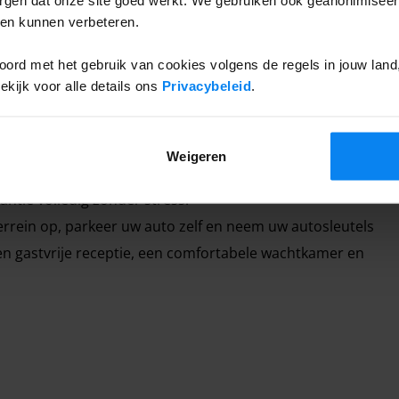
ten kunnen verbeteren.
ord met het gebruik van cookies volgens de regels in jouw land, 
ijk voor alle details ons
Privacybeleid
.
Weigeren
en parkeeraanbieder die zich al heeft bewezen met
ntie volledig zonder stress:
errein op, parkeer uw auto zelf en neem uw autosleutels
en gastvrije receptie, een comfortabele wachtkamer en
tis kinderzitjes in de shuttlebus kunnen zelfs de
eren brengt een shuttlebus u in slechts 8 minuten