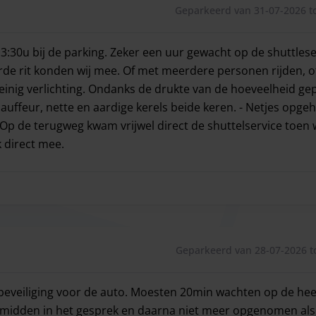
Geparkeerd van 31-07-2026 to
tellen van eventuele vertragingen.
3:30u bij de parking. Zeker een uur gewacht op de shuttles
erde rit konden wij mee. Of met meerdere personen rijden, of
einig verlichting. Ondanks de drukte van de hoeveelheid ge
hauffeur, nette en aardige kerels beide keren. - Netjes opge
 Op de terugweg kwam vrijwel direct de shuttelservice toe
 direct mee.
3:30u bij de parking. Zeker een uur gewacht op de shuttlese
Geparkeerd van 28-07-2026 t
beveiliging voor de auto. Moesten 20min wachten op de he
idden in het gesprek en daarna niet meer opgenomen als 