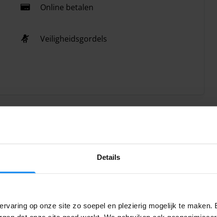
Online betalen
Veiligheidsgordels
Details
ersoon in de shuttle
ief gratis shuttle vervoer voor 4 personen. Voor extra
 10,00 per persoon gerekend.
rvaring op onze site zo soepel en plezierig mogelijk te maken. 
orgen dat onze site goed werkt. We gebruiken ook geanonimisee