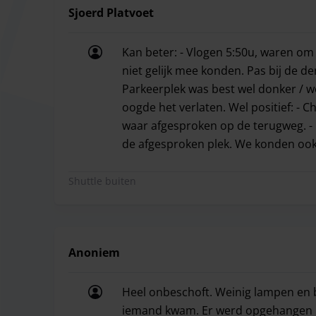
parkeeraanbieder altijd vooraf op de hoogte te s
Sjoerd Platvoet
Kan beter: - Vlogen 5:50u, waren om 
niet gelijk mee konden. Pas bij de d
Parkeerplek was best wel donker / w
oogde het verlaten. Wel positief: - C
waar afgesproken op de terugweg. -
de afgesproken plek. We konden ook
Kan beter: - Vlogen 5:50u, waren om 
Shuttle buiten
Anoniem
Heel onbeschoft. Weinig lampen en 
iemand kwam. Er werd opgehangen m