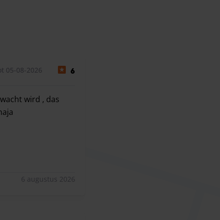
t 05-08-2026
6
wacht wird , das
naja
acht wird , das sieht man daran wie die Autos parken. Warze
6 augustus 2026