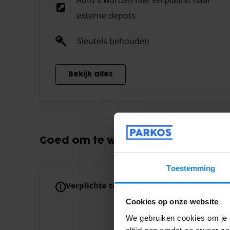
Auto's worden niet verplaatst naar
externe depots
Sleutels behouden
Bekijk alles
Goed om te weten
Toestemming
Verplichte toeslagen
Toeslag voor extra p
Je boeking is inclus
Cookies op onze website
passagiers wordt €
We gebruiken cookies om je e
altijd aan omdat ze ervoor z