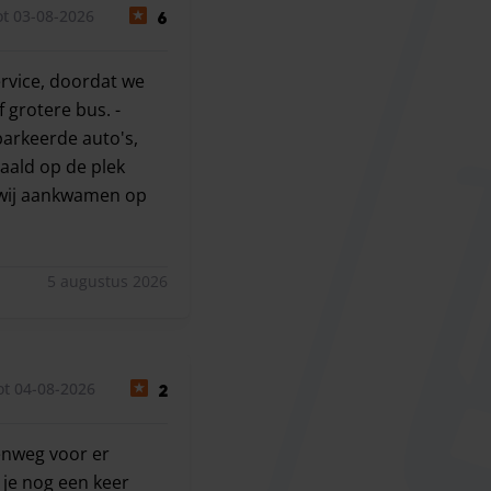
t 03-08-2026
6
ervice, doordat we
 grotere bus. -
parkeerde auto's,
haald op de plek
n wij aankwamen op
rvice, doordat we niet gelijk mee konden. Pas bij de derde
5 augustus 2026
ot 04-08-2026
2
enweg voor er
je nog een keer