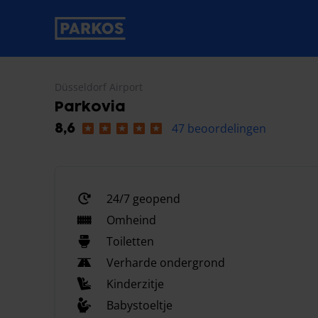
label-voor-primaire-navigatie
Düsseldorf Airport
Parkovia
47 beoordelingen
8,6
24/7 geopend
Omheind
Toiletten
Verharde ondergrond
Kinderzitje
Babystoeltje