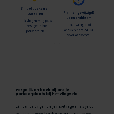
Simpel boeken en
Plannen gewijzigd?
parkeren
Geen probleem
Boek vliegensvlug jouw
Gratis wijzigen of
meest geschikte
annuleren tot 24 uur
parkeerplek.
voor aankomst.
Vergelijk en boek bij ons je
parkeerplaats bij het vliegveld
Eén van de dingen die je moet regelen als je op
reis gaat is: waar laat ik mijn auto? Met zoveel