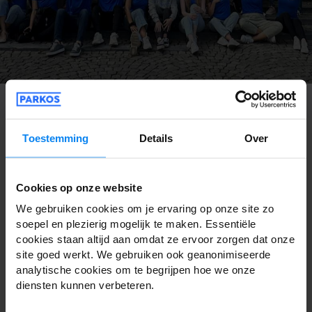
Toestemming
Details
Over
Cookies op onze website
Met trots bekroond: de
We gebruiken cookies om je ervaring op onze site zo
prestaties van ons bedrijf
soepel en plezierig mogelijk te maken. Essentiële
cookies staan altijd aan omdat ze ervoor zorgen dat onze
site goed werkt. We gebruiken ook geanonimiseerde
Met Parkos hebben we verschillende
analytische cookies om te begrijpen hoe we onze
prijzen gewonnen als één van de snelst
diensten kunnen verbeteren.
groeiende e-commerce platforms in