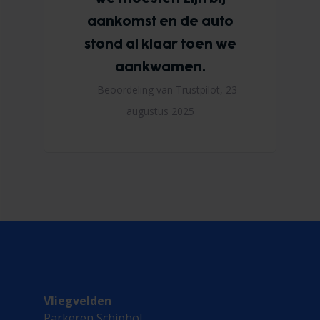
aankomst en de auto
stond al klaar toen we
aankwamen.
— Beoordeling van Trustpilot,
23
augustus 2025
Vliegvelden
Parkeren Schiphol