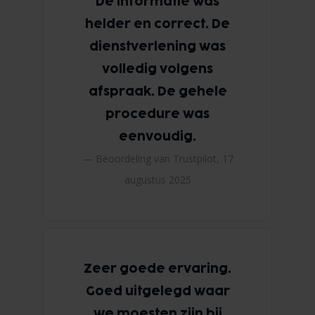
De informatie was
helder en correct. De
dienstverlening was
volledig volgens
afspraak. De gehele
procedure was
eenvoudig.
— Beoordeling van Trustpilot,
17
augustus 2025
Zeer goede ervaring.
Goed uitgelegd waar
we moesten zijn bij