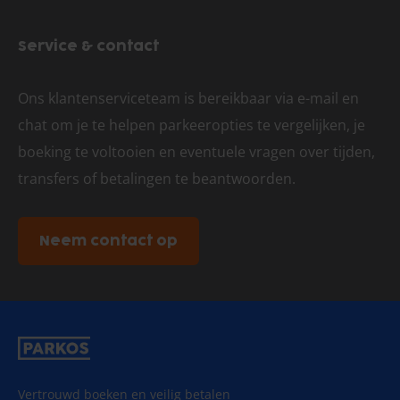
en nadelen van valet parkeren staan hieronder op een rijtje.
Service & contact
Ons klantenserviceteam is bereikbaar via e-mail en
Voordelen
chat om je te helpen parkeeropties te vergelijken, je
Snelheid.
U bespaart veel tijd als u zelf naar de vertrekhal
boeking te voltooien en eventuele vragen over tijden,
rijdt. Met valet parkeren bent u direct bij de vertrekhal en
transfers of betalingen te beantwoorden.
hoeft u niet nog van de parking naar vliegveld Eelde te
reizen.
Neem contact op
Gemak.
Het is niet nodig om vanaf het parkeerterrein naar
het vliegveld te rijden met bijvoorbeeld een shuttle.
Nadelen
Vertrouwd boeken en veilig betalen