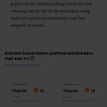
je gebruik van shuttle parking? Houd dan ook
rekening met de tijd die de shuttlebus nodig
heeft om van het parkeerterrein naar het
vliegveld te komen.
Klanten beoordelen parkeeraanbieders
met een 9,7
Lees meer ervaringen
Parkeren
Parkeren
10
10
Vliegveld
Vliegveld
Eelde
Eelde
Geparkeerd van 18-07-
Geparkeerd van 30-03-