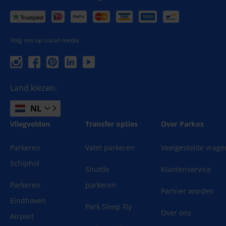
Transparantie.
Een medewerker van het parkeerbedrijf rijdt
met uw auto naar de parkeerplaats, waardoor u niet kunt
zien waar uw auto precies geparkeerd zal worden. Wel is
Volg ons op social media
het zo dat onze partners geïnspecteerd worden en dat zij
alleen werken met gecertificeerde chauffeurs.
Land kiezen:
Prijs.
Valet parkeren is vaak iets duurder dan shuttle
parkeren. Dat komt door het gemak dat de valet service met
NL
zich meebrengt.
Vliegvelden
Transfer opties
Over Parkos
Parkeren
Valet parkeren
Veelgestelde vrage
Schiphol
Shuttle
Klantenservice
Parkeren
parkeren
Partner worden
Eindhoven
Park Sleep Fly
Over ons
Airport