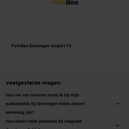
ParkBee Groningen Airport P3
Veelgestelde vragen
Hoe ver van tevoren moet ik bij mijn
parkeerplek bij Groningen Eelde airport
aanwezig zijn?
Hoe werkt valet parkeren bij vliegveld
Bij Parkos raden we aan om uiterlijk 2 uur voor uw vlucht te