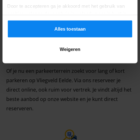
Door te accepteren ga je akkoord met het gebruik van
cookies volgens de regels in jouw land, maar je kunt je
instellingen op elk moment aanpassen. Bekijk voor alle
details ons
Privacybeleid
.
Alles toestaan
Weigeren
Of je nu een parkeerterrein zoekt voor lang of kort
parkeren op Vliegveld Eelde. Via ons reserveer je
direct online, ook ruim voor vertrek. Je vindt altijd het
beste aanbod op onze website en je kunt direct
reserveren.