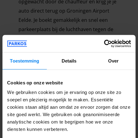
opgewacht door de chauffeur en krijg je je
auto direct terug op Groningen Airport
Eelde. Je boekt gemakkelijk en snel een
parkeerplaats bij de luchthaven tegen de
laagste prijs. Het auto parkeren met valet
parkeren is hierbij een optie. Heb je vragen
over valet parken of wil je andere
Toestemming
Details
Over
informatie? Kijk dan voor een inhoudelijk
antwoord op onze website bij
Cookies op onze website
de
veelgestelde vragen
of neem contact op
We gebruiken cookies om je ervaring op onze site zo
met de
klantenservice
.
soepel en plezierig mogelijk te maken. Essentiële
cookies staan altijd aan omdat ze ervoor zorgen dat onze
site goed werkt. We gebruiken ook geanonimiseerde
analytische cookies om te begrijpen hoe we onze
Lang parkeren vliegveld Eelde
diensten kunnen verbeteren.