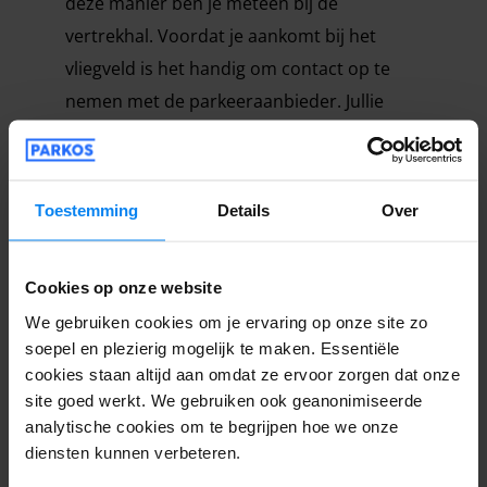
deze manier ben je meteen bij de
vertrekhal. Voordat je aankomt bij het
vliegveld is het handig om contact op te
nemen met de parkeeraanbieder. Jullie
zullen dan samen overleggen over de
exacte plek op het vliegveld. Een chauffeur
neemt de auto in en zal de auto parkeren.
Toestemming
Details
Over
Op deze manier hoef je niet met een
shuttlebus naar het vliegveld. Op de dag
Cookies op onze website
van terugkomst zal een medewerker van
We gebruiken cookies om je ervaring op onze site zo
de parkeeraanbieder met jouw auto naar
soepel en plezierig mogelijk te maken. Essentiële
het vliegveld komen. Na een check en de
cookies staan altijd aan omdat ze ervoor zorgen dat onze
overhandiging kun je meteen de reis naar
site goed werkt. We gebruiken ook geanonimiseerde
huis vervolgen. Kortom, dit is een handige
analytische cookies om te begrijpen hoe we onze
diensten kunnen verbeteren.
en efficiënte manier van parkeren bij