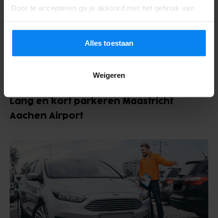
Maastricht Aachen airport. Heb je nog
Door te accepteren ga je akkoord met het gebruik van
meer vragen over shuttle of valet
cookies volgens de regels in jouw land, maar je kunt je
parkeren? Bekijk dan onze
veelgestelde
instellingen op elk moment aanpassen. Bekijk voor alle
details ons
Privacybeleid
.
Alles toestaan
vragen
.
Weigeren
Lang en kort parkeren Maastricht
Aachen Airport