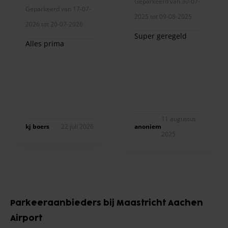
Geparkeerd van 30-07-
Geparkeerd van 17-07-
2025 tot 09-08-2025
2026 tot 20-07-2026
Super geregeld
Alles prima
11 augustus
kj boers
22 juli 2026
anoniem
2025
Item
1
Parkeeraanbieders bij Maastricht Aachen
of
Airport
10