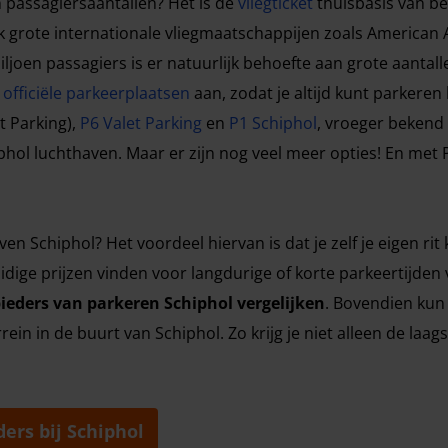
 passagiersaantallen? Het is de
vliegticket
thuisbasis van b
k grote internationale vliegmaatschappijen zoals American Ai
miljoen passagiers is er natuurlijk behoefte aan grote aant
e
officiële parkeerplaatsen
aan, zodat je altijd kunt parkeren
t Parking),
P6 Valet Parking
en
P1 Schiphol
, vroeger bekend 
phol luchthaven. Maar er zijn nog veel meer opties! En met 
en Schiphol? Het voordeel hiervan is dat je zelf je eigen rit
uidige prijzen vinden voor langdurige of korte parkeertijden 
eders van parkeren Schiphol vergelijken
. Bovendien kun 
in in de buurt van Schiphol. Zo krijg je niet alleen de laag
ers bij Schiphol