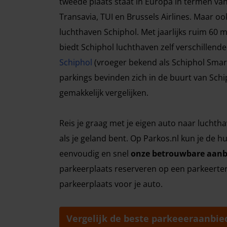
tweede plaats staat in Europa in termen van
Transavia, TUI en Brussels Airlines. Maar oo
luchthaven Schiphol. Met jaarlijks ruim 60 
biedt Schiphol luchthaven zelf verschillend
Schiphol
(vroeger bekend als Schiphol Smar
parkings bevinden zich in de buurt van Schi
gemakkelijk vergelijken.
Reis je graag met je eigen auto naar luchthav
als je geland bent. Op Parkos.nl kun je de h
eenvoudig en snel
onze betrouwbare aanbi
parkeerplaats reserveren op een parkeerterre
parkeerplaats voor je auto.
Vergelijk de beste parkeeeraanbied