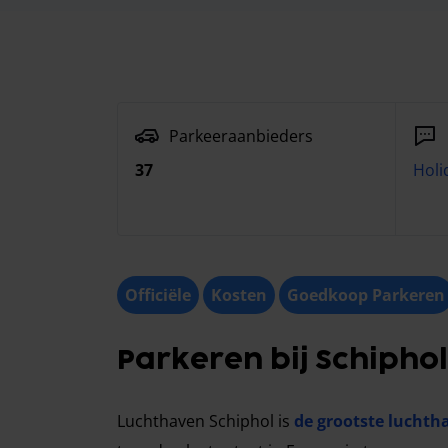
Parkeeraanbieders
37
Holi
Officiële
Kosten
Goedkoop Parkeren
Parkeren bij Schiphol
Luchthaven Schiphol is
de grootste luchth