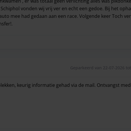
kwamen , er was totaal geen verlichting alles was pikdonk
Schiphol vonden wij vrij ver en echt een gedoe. Bij het oph
 auto mee had gedaan aan een race. Volgende keer Toch ver
sfer!.
maal auto’s. Wij kwamen aan en niemand die je dan even de 
Geparkeerd van 22-07-2026 tot
lekken, keurig informatie gehad via de mail. Ontvangst me
ekken, keurig informatie gehad via de mail. Ontvangst mede