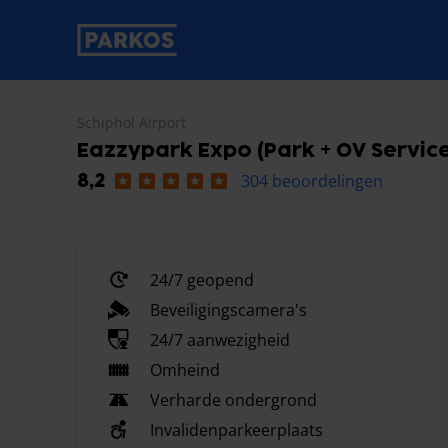
label-voor-primaire-navigatie
Schiphol Airport
Eazzypark Expo (Park + OV Service
304 beoordelingen
8,2
24/7 geopend
Beveiligingscamera's
24/7 aanwezigheid
Omheind
Verharde ondergrond
Invalidenparkeerplaats