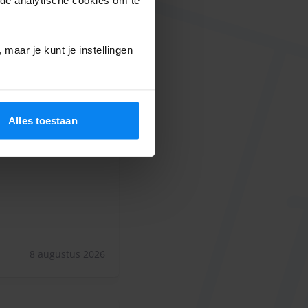
8 augustus 2026
maar je kunt je instellingen
 06-08-2026
10
Alles toestaan
llemaal. Als we nog
allemaal. Als we nog eens naar Schiphol gaan parkeren we wee
8 augustus 2026