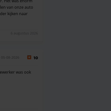
er. Het was enorm
alen van onze auto
der kijken naar
weg wijst waar je auto moest parkeren. Wat heeft een qr cod
6 augustus 2026
 05-08-2026
10
dewerker was ook
werker was ook vriendelijk.