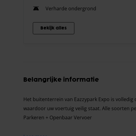
Verharde ondergrond
Bekijk alles
Belangrijke informatie
Het buitenterrein van Eazzypark Expo is volledig
waardoor uw voertuig veilig staat. Alle soorten 
Parkeren + Openbaar Vervoer
Houd er rekening mee dat dit product gebruikmaa