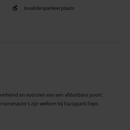
Invalidenparkeerplaats
 omheind en voorzien van een afsluitbare poort,
personenauto's zijn welkom bij Eazzypark Expo.
kt van een bus voor het openbaar vervoer als transfer.