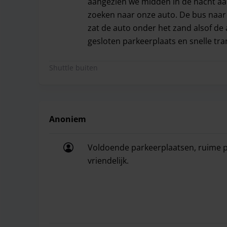
aangezien we midden in de nacht aan
zoeken naar onze auto. De bus naar 
zat de auto onder het zand alsof de
gesloten parkeerplaats en snelle tran
Het was een groot gras veld met alle
Shuttle buiten
Anoniem
Voldoende parkeerplaatsen, ruime p
vriendelijk.
Voldoende parkeerplaatsen, ruime pl