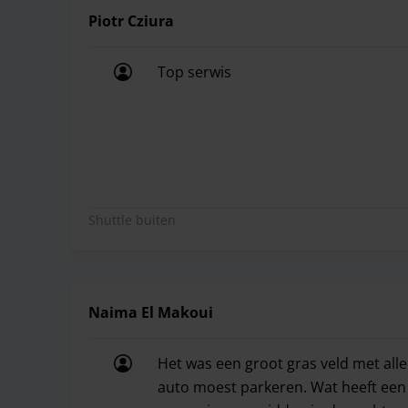
Piotr Cziura
Top serwis
Top serwis
Shuttle buiten
Naima El Makoui
Het was een groot gras veld met all
auto moest parkeren. Wat heeft een qr