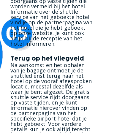
doorgaans op vaste tijden die
worden vermeld bij het hotel.
Informatie over de shuttle
service van het geboekte hotel
vind je op de partnerpagina van
het hotel die je hebt geboekt
op onze website. Je kunt ook
altijd bij de receptie van het
hotel informeren.
Terug op het vliegveld
Na aankomst en het ophalen
van je bagage ontmoet je de
shuttledienst terug naar het
hotel op de vooraf afgesproken
locatie, meestal dezelfde als
waar je bent afgezet. De gratis
shuttle service rijdt doorgaans
op vaste tijden, en je kunt
informatie hierover vinden op
de partnerpagina van het
specifieke airport hotel dat je
hebt geboekt. Voor verdere
details kun je ook altijd terecht