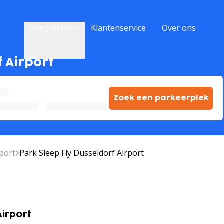
e
Vliegvelden
Klantenservice
Over ons
f Airport
Zoek een parkeerplek
port
Park Sleep Fly Dusseldorf Airport
Airport