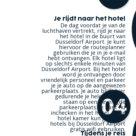
Je rijdt naar het hotel
De dag voordat je van de
luchthaven vertrekt, rijd je naar
het hotel in de buurt van
Düsseldorf Airport. Je kunt
hiervoor de routeplanner
gebruiken die je in je e-mail
hebt ontvangen. Elk hotel ligt
op slechts enkele minuten van
Düsseldorf Airport. Bij het hotel
word je ontvangen door
vriendelijk personeel en parkeer
je je auto op de aangewezen
parkeerplaats. Je auto blijft hier
gedurende je hele vakantie
staan op een beveiligde
parkeerplaats. Je kunt nu
inchecken in het hotel. Op je
hotel kamer kun je bij alle
hotels bij Düsseldorf Airport
gratis wifi gebruiken.
Tijdens je reis