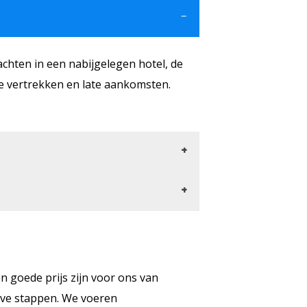
achten in een nabijgelegen hotel, de
ge vertrekken en late aankomsten.
jk rijden en problemen met parkeren
 nabijgelegen hotel.
ite. Ga naar onze website, zoek naar
bijbehorende parkeerinstructies
en goede prijs zijn voor ons van
eve stappen. We voeren