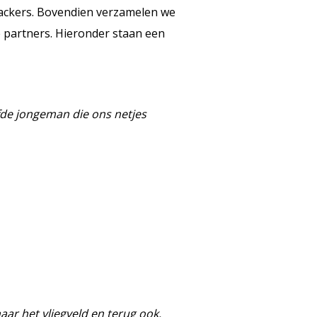
rackers. Bovendien verzamelen we
 partners. Hieronder staan een
fde jongeman die ons netjes
aar het vliegveld en terug ook.