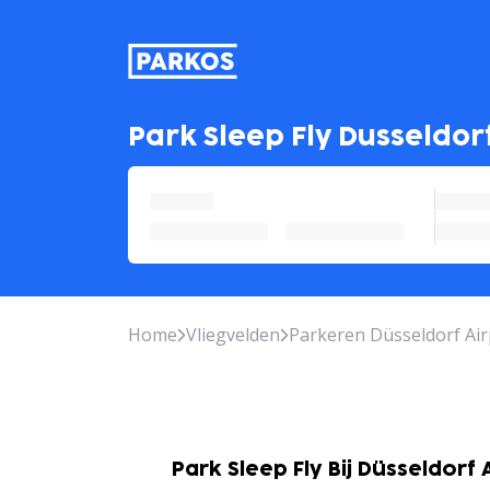
label-voor-primaire-navigati
Park Sleep Fly Dusseldor
Home
Vliegvelden
Parkeren Düsseldorf Air
Park Sleep Fly Bij Düsseldorf 