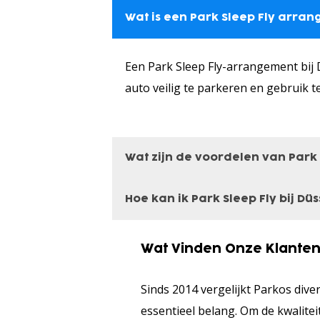
Wat is een Park Sleep Fly arra
Een Park Sleep Fly-arrangement bij D
auto veilig te parkeren en gebruik 
Wat zijn de voordelen van Park S
Hoe kan ik Park Sleep Fly bij Dü
Park Sleep Fly bij Düsseldorf Airpor
te vermijden, en je kunt uitgerust a
Voor Düsseldorf Airport kun je makk
Wat Vinden Onze Klanten
de Park Sleep Fly-optie, voer je reis
Sinds 2014 vergelijkt Parkos dive
zorgvuldig om je boeking te voltooie
essentieel belang. Om de kwalit