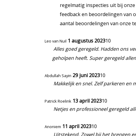
regelmatig inspecties uit bij on
feedback en beoordelingen van on
aantal beoordelingen van onze t
1 augustus 2023
10
Leo van Nuil
Alles goed geregeld. Hadden ons ve
geholpen heeft. Super geregeld alle
29 juni 2023
10
Abdullah Sayin
Makkelijk en snel. Zelf parkeren en m
13 april 2023
10
Patrick Roelink
Netjes en professioneel geregeld al
11 april 2023
10
Anoniem
Uitstekend. Zowel bij het brengen en