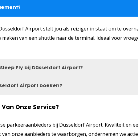
ngement?
üsseldorf Airport stelt jou als reiziger in staat om te overn
te maken van een shuttle naar de terminal. Ideaal voor vroe
leep Fly bij Düsseldorf Airport?
sseldorf Airport boeken?
t biedt voordelen. Het bespaart tijd en stress door nachteli
an je reis beginnen na een comfortabele overnachting in een
elijk een Park Sleep Fly-arrangement boeken via onze webs
 Van Onze Service?
data in, selecteer een hotel en reserveer je kamer. Volg de 
rse parkeeraanbieders bij Düsseldorf Airport. Kwaliteit en e
n.
eit van onze aanbieders te waarborgen, ondernemen we acti