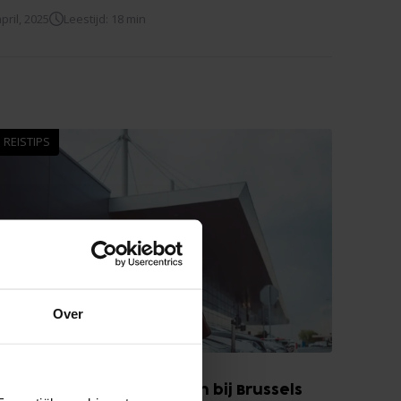
pril, 2025
Leestijd: 18 min
REISTIPS
Over
Kiss & Fly en kort parkeren bij Brussels