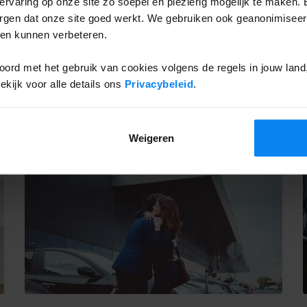
rvaring op onze site zo soepel en plezierig mogelijk te maken. 
met hun bagage tijdens vliegreizen
orgen dat onze site goed werkt. We gebruiken ook geanonimisee
ten kunnen verbeteren.
maart, 2025
Leestijd: 8 min
ord met het gebruik van cookies volgens de regels in jouw land, 
ijk voor alle details ons
Privacybeleid
.
PARKEER TIPS
Weigeren