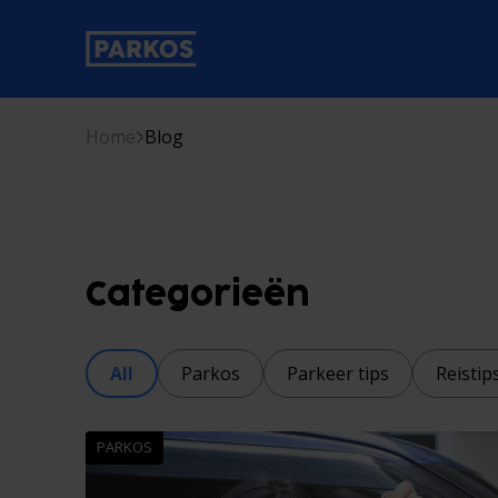
label-voor-primaire-navigatie
Home
Blog
Categorieën
All
Parkos
Parkeer tips
Reistip
PARKOS