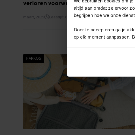
We gebruiken cookies om je e
verloren voorwerpen terug
altijd aan omdat ze ervoor z
begrijpen hoe we onze diens
maart, 2025
Leestijd: 6 min
Door te accepteren ga je akko
op elk moment aanpassen. Bek
PARKOS