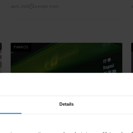
april, 2025
Leestijd: 4 min
a
PARKOS
Details
Onderzoek: hoe Nederlanders omgaan