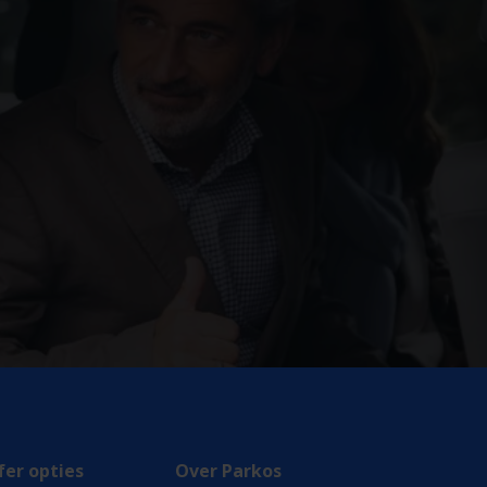
fer opties
Over Parkos