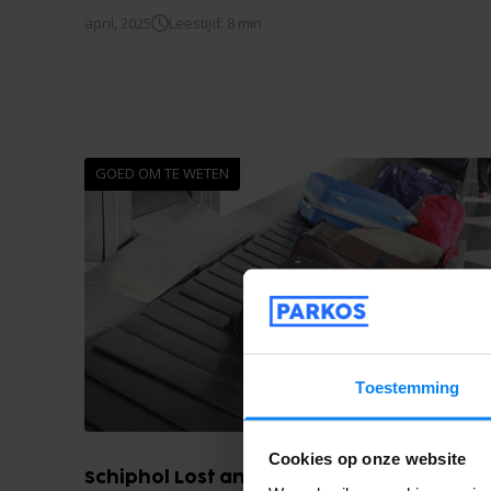
april, 2025
Leestijd: 8 min
GOED OM TE WETEN
Toestemming
Cookies op onze website
Schiphol Lost and Found: Zo vind je je