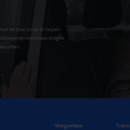
mail en chat om je te helpen
 voltooien en eventuele vragen
ntwoorden.
Vliegvelden
Trans