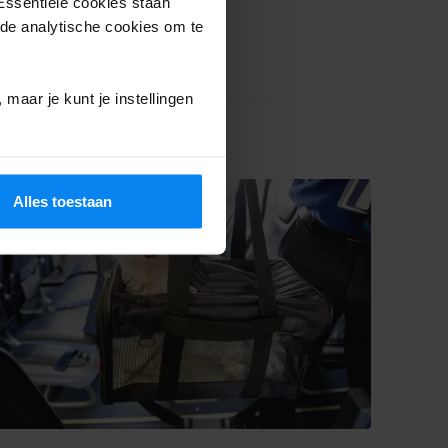
Essentiële cookies staan
Airport (Zaventem)
rde analytische cookies om te
februari, 2025
Leestijd: 6 min
maar je kunt je instellingen
REISTIPS
Alles toestaan