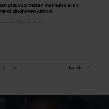
Een gids voor reizen met huisdieren
vanaf Eindhoven Airport
januari, 2025
Leestijd: 8 min
12
13
Laatste