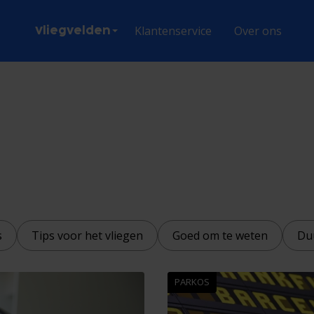
Klantenservice
Over ons
Vliegvelden
s
Tips voor het vliegen
Goed om te weten
Du
PARKOS