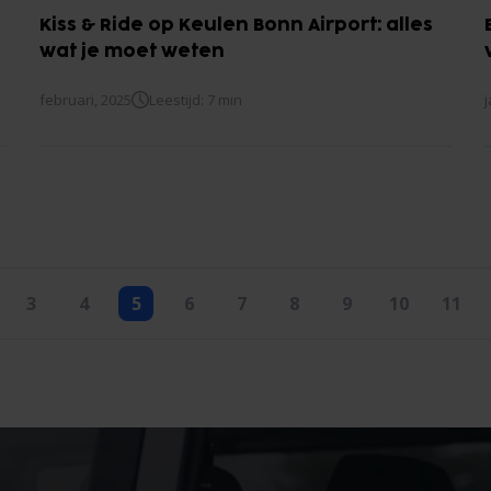
Kiss & Ride op Keulen Bonn Airport: alles
wat je moet weten
februari, 2025
Leestijd: 7 min
3
4
5
6
7
8
9
10
11