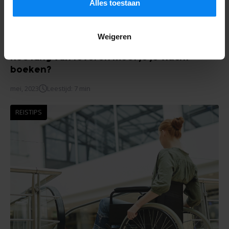
details ons
Privacybeleid
.
Alles toestaan
Weigeren
Hoe lang van tevoren moet je je vlucht
boeken?
mei, 2023
Leestijd: 7 min
REISTIPS