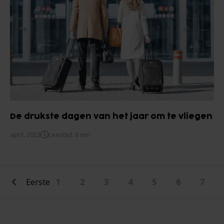
De drukste dagen van het jaar om te vliegen
april, 2023
Leestijd: 6 min
Eerste
1
2
3
4
5
6
7