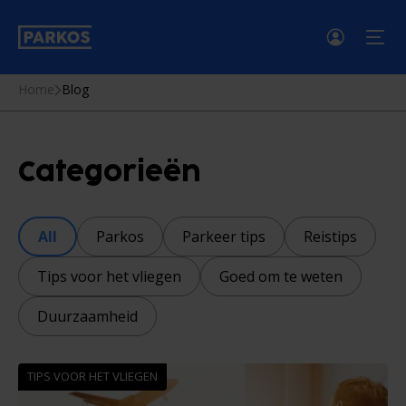
men
Home
Blog
Categorieën
All
Parkos
Parkeer tips
Reistips
Tips voor het vliegen
Goed om te weten
Duurzaamheid
TIPS VOOR HET VLIEGEN