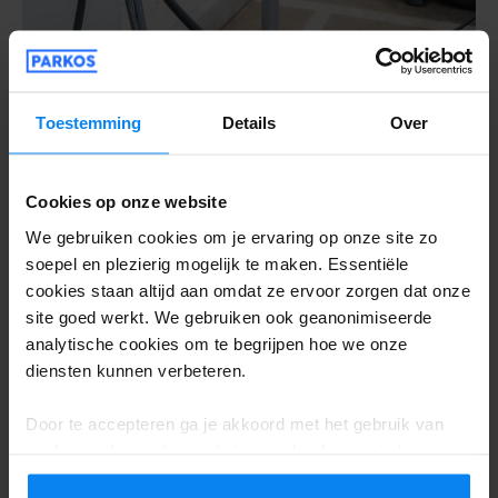
Elektrische auto opladen bij het vliegveld
Toestemming
Details
Over
mei, 2023
Leestijd: 9 min
TIPS VOOR HET VLIEGEN
Cookies op onze website
We gebruiken cookies om je ervaring op onze site zo
soepel en plezierig mogelijk te maken. Essentiële
cookies staan altijd aan omdat ze ervoor zorgen dat onze
site goed werkt. We gebruiken ook geanonimiseerde
analytische cookies om te begrijpen hoe we onze
diensten kunnen verbeteren.
Door te accepteren ga je akkoord met het gebruik van
cookies volgens de regels in jouw land, maar je kunt je
instellingen op elk moment aanpassen. Bekijk voor alle