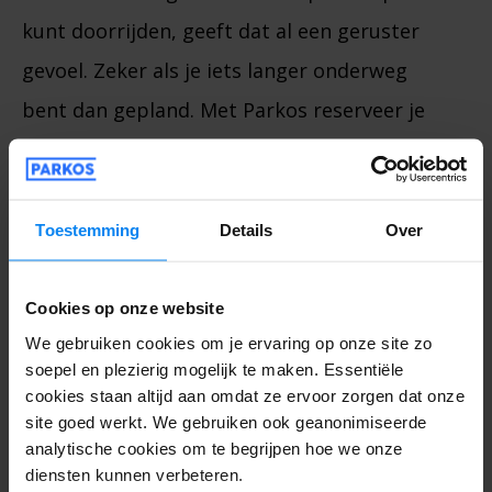
kunt doorrijden, geeft dat al een geruster
gevoel. Zeker als je iets langer onderweg
bent dan gepland. Met Parkos reserveer je
voor vertrek een parkeerplaats vlak bij de
grote vliegvelden van Nederland, zoals
parkeren bij Schiphol
of
parkeren bij
Toestemming
Details
Over
Eindhoven Airport
. Je kan daarbij kiezen voor
iedere gewenste periode, dus zowel voor
Cookies op onze website
We gebruiken cookies om je ervaring op onze site zo
langparkeren als voor kortparkeren.
soepel en plezierig mogelijk te maken. Essentiële
cookies staan altijd aan omdat ze ervoor zorgen dat onze
Hoe reserveer je een
site goed werkt. We gebruiken ook geanonimiseerde
analytische cookies om te begrijpen hoe we onze
parkeerplaats voor
diensten kunnen verbeteren.
de drukste reisdag van het