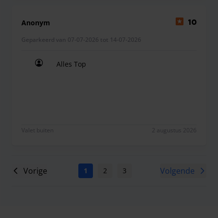
Anonym
10
Geparkeerd van 07-07-2026 tot 14-07-2026
Alles Top
Alles Top
Valet buiten
2 augustus 2026
Vorige
Volgende
1
2
3
4
5
6
7