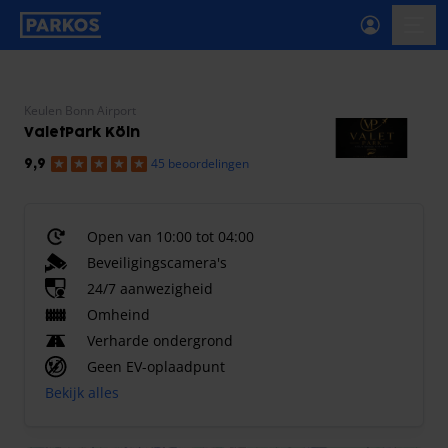
label-voor-primaire-navigatie
menu
Keulen Bonn Airport
ValetPark Köln
45 beoordelingen
9,9
Open van 10:00 tot 04:00
Beveiligingscamera's
24/7 aanwezigheid
Omheind
Verharde ondergrond
Geen EV-oplaadpunt
Bekijk alles