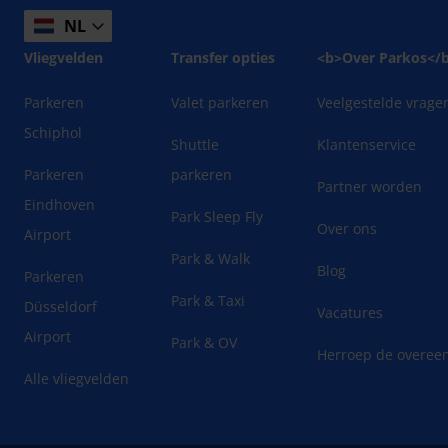
NL
Vliegvelden
Transfer opties
<b>Over Parkos</
Parkeren
Valet parkeren
Veelgestelde vrage
Schiphol
Shuttle
Klantenservice
Parkeren
parkeren
Partner worden
Eindhoven
Park Sleep Fly
Over ons
Airport
Park & Walk
Blog
Parkeren
Park & Taxi
Düsseldorf
Vacatures
Airport
Park & OV
Herroep de overee
Alle vliegvelden