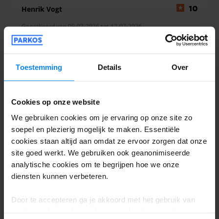
Henrik Vogt
10
Geparkeerd van 09-07-2026 tot 12-07-2026
Pünktlich und freundlich . Wir kommen
wieder Valet-Park
Toestemming
Details
Over
Pünktlich und freundlich . Wir kommen wieder Va
Cookies op onze website
We gebruiken cookies om je ervaring op onze site zo
Valet buiten
2 augustus 2026
soepel en plezierig mogelijk te maken. Essentiële
cookies staan altijd aan omdat ze ervoor zorgen dat onze
site goed werkt. We gebruiken ook geanonimiseerde
Sinan Ahrazoglu
10
analytische cookies om te begrijpen hoe we onze
diensten kunnen verbeteren.
Geparkeerd van 08-07-2026 tot 11-07-2026
Door te accepteren ga je akkoord met het gebruik van
Vielen Dank Valet-Park .Die Jungs sind
cookies volgens de regels in jouw land, maar je kunt je
spitze . Pünktlich und freundlich . Das