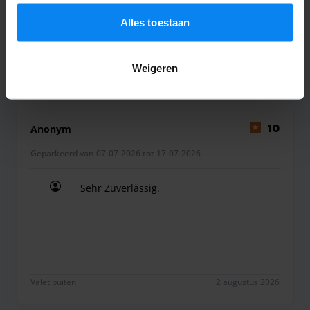
instellingen op elk moment aanpassen. Bekijk voor alle
Auto wurde sicher geparkt und wieder
details ons
Privacybeleid
.
Alles toestaan
zurück gebracht.
Vielen Dank Valet-Park .Die Jungs sind spitze . P
Weigeren
Valet buiten
2 augustus 2026
Anonym
10
Geparkeerd van 07-07-2026 tot 17-07-2026
Sehr Zuverlässig.
Sehr Zuverlässig.
Valet buiten
2 augustus 2026