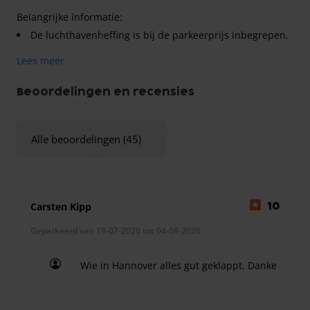
Belangrijke informatie:
De luchthavenheffing is bij de parkeerprijs inbegrepen.
Voor grotere voertuigen, zoals alle soorten VW-busjes,
Lees meer
Ford Transits, Renault Traffic of vergelijkbare modellen,
geldt een toeslag van 30 euro. Voor nog grotere voertuigen,
Beoordelingen en recensies
zoals de Mercedes Sprinter, dient u vooraf contact op te
nemen.
Alle beoordelingen (45)
Bij een vertraging van 45 minuten of meer wordt ter
plaatse een toeslag van
15 €
in rekening gebracht.
Carsten Kipp
10
Geparkeerd van 19-07-2026 tot 04-08-2026
Wie in Hannover alles gut geklappt. Danke
Wie in Hannover alles gut geklappt. Danke