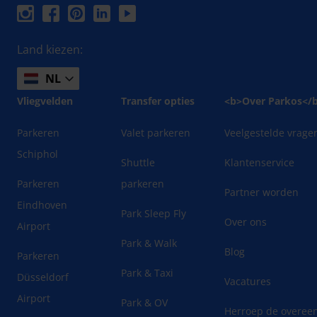
Land kiezen:
NL
Vliegvelden
Transfer opties
<b>Over Parkos</
Parkeren
Valet parkeren
Veelgestelde vrage
Schiphol
Shuttle
Klantenservice
Parkeren
parkeren
Partner worden
Eindhoven
Park Sleep Fly
Over ons
Airport
Park & Walk
Blog
Parkeren
Park & Taxi
Düsseldorf
Vacatures
Airport
Park & OV
Herroep de overee