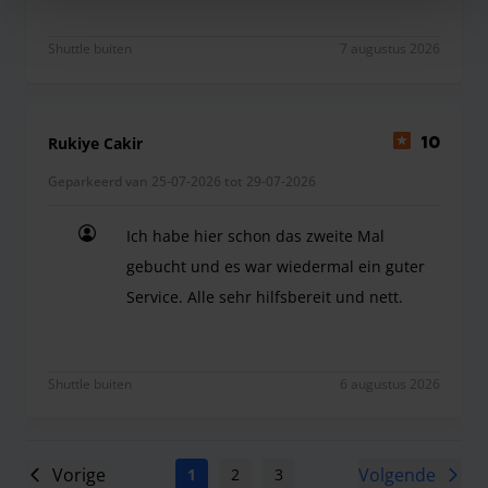
Shuttle buiten
7 augustus 2026
Rukiye Cakir
10
Geparkeerd van 25-07-2026 tot 29-07-2026
Ich habe hier schon das zweite Mal
gebucht und es war wiedermal ein guter
Service. Alle sehr hilfsbereit und nett.
Ich habe hier schon das zweite Mal gebucht und es
Shuttle buiten
6 augustus 2026
Vorige
Volgende
1
2
3
4
5
6
7