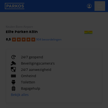
label-voor-primaire-navigatie
menu
Keulen Bonn Airport
Elite Parken Köln
904 beoordelingen
8,5
24/7 geopend
Beveiligingscamera's
24/7 aanwezigheid
Omheind
Toiletten
Bagagehulp
Bekijk alles