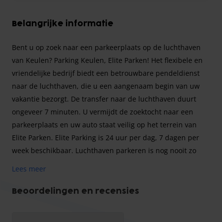
Belangrijke informatie
Bent u op zoek naar een parkeerplaats op de luchthaven
van Keulen? Parking Keulen, Elite Parken! Het flexibele en
vriendelijke bedrijf biedt een betrouwbare pendeldienst
naar de luchthaven, die u een aangenaam begin van uw
vakantie bezorgt. De transfer naar de luchthaven duurt
ongeveer 7 minuten. U vermijdt de zoektocht naar een
parkeerplaats en uw auto staat veilig op het terrein van
Elite Parken. Elite Parking is 24 uur per dag, 7 dagen per
week beschikbaar. Luchthaven parkeren is nog nooit zo
eenvoudig geweest.
Lees meer
De luchthaventaks is inbegrepen in de parkeerprijs.
Houd er rekening mee dat voor aankomsten tot en met 30
Beoordelingen en recensies
april 2026
Vanwege renovatiewerkzaamheden zullen gasten die vóór