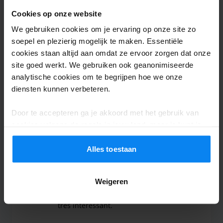
Flughafen hatten. Zurück hat uns nachts
Cookies op onze website
dann freundlicherweise ein Shuttle eines
We gebruiken cookies om je ervaring op onze site zo
benachbarten Unternehmens
soepel en plezierig mogelijk te maken. Essentiële
mitgenommen, nachdem wir wieder 40
cookies staan altijd aan omdat ze ervoor zorgen dat onze
site goed werkt. We gebruiken ook geanonimiseerde
Minuten gewartet hatten.
analytische cookies om te begrijpen hoe we onze
Auf dem Hinweg haben wir fast eine Stunde auf 
diensten kunnen verbeteren.
Shuttle buiten
7 augustus 2026
Door te accepteren ga je akkoord met het gebruik van
cookies volgens de regels in jouw land, maar je kunt je
Michael Dal Bo
8
instellingen op elk moment aanpassen. Bekijk voor alle
details ons
Privacybeleid
.
Alles toestaan
Geparkeerd van 22-07-2026 tot 05-08-2026
Un peu confus au début car 2 adresses
Weigeren
reçues. Sinon , RAS rapport qualité prix
très intéressant.
Un peu confus au début car 2 adresses reçues. Sin