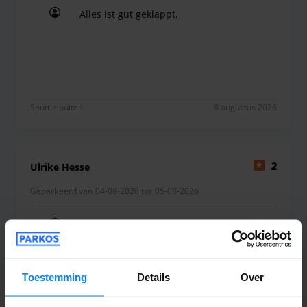
Alles ist gut geklappt.
Alles ist gut geklappt.
Shuttle buiten
8 augustus 2026
Ulrike Hesse
2
Geparkeerd van 04-08-2026 tot 05-08-2026
Auf dem Hinweg haben wir fast eine
Stunde auf den Shuttle gewartet, der
dann auch noch 15 Minuten anstatt
Toestemming
Details
Over
angezeigter 7 Minuten benötigte, so dass
wir noch 1.10 h nach Ankunft am