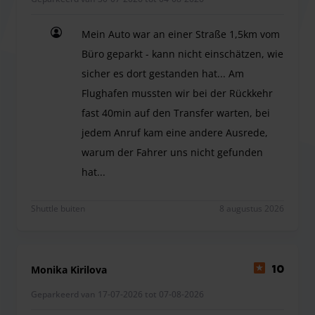
Toeslag van € 30: voor extra lange voertuigen (bijv.
Mercedes Sprinter of gelijkwaardige modellen).
Mein Auto war an einer Straße 1,5km vom
Bij vertragingen van meer dan 30 minuten worden extra
Büro geparkt - kann nicht einschätzen, wie
kosten van € 15 in rekening gebracht.
sicher es dort gestanden hat... Am
Flughafen mussten wir bei der Rückkehr
fast 40min auf den Transfer warten, bei
jedem Anruf kam eine andere Ausrede,
warum der Fahrer uns nicht gefunden
hat...
Mein Auto war an einer Straße 1,5km vom Büro ge
Shuttle buiten
8 augustus 2026
Monika Kirilova
10
Geparkeerd van 17-07-2026 tot 07-08-2026