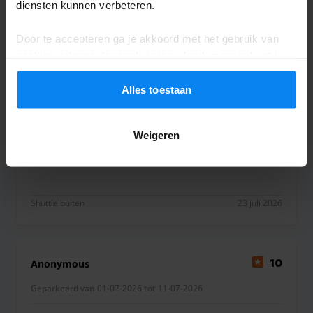
diensten kunnen verbeteren.
Door te accepteren ga je akkoord met het gebruik van
Anonyme
10
cookies volgens de regels in jouw land, maar je kunt je
instellingen op elk moment aanpassen. Bekijk voor alle
Geparkeerd van 08-07-2026 tot 15-07-2026
details ons
Privacybeleid
.
Alles toestaan
Parking sûr place correcte personnel
rapide
Weigeren
Parking sûr place correcte personnel rapide
Shuttle buiten
23 juli 2026
Anonymous
10
Geparkeerd van 01-07-2026 tot 11-07-2026