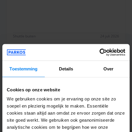
Alles goed verlopen.
Uw parkeerreservering: Belangrijke informatie
(Pendeldienst)
De pendeldienst is gratis voor maximaal 4 personen. Elke
extra passagier kost €15.
Shuttle buiten
24 juli 2026
De luchthaventaks is inbegrepen in de parkeerprijs.
Let op: Het overhandigen van de sleutels is verplicht.
Bij een late terugkeer kan de toeslag ter plaatse contant
worden betaald aan Park Green.
Thomas Balmert
8
Het opladen van elektrische voertuigen: €89.
Toestemming
Details
Over
Geparkeerd van 14-07-2026 tot 21-07-2026
Voor voertuigen zoals VW Bus, Mercedes Vito, Ford Transit
en pick-ups brengt de parkeerprovider een toeslag van 40
Gut
Cookies op onze website
€ in rekening.
Gut
We gebruiken cookies om je ervaring op onze site zo
soepel en plezierig mogelijk te maken. Essentiële
cookies staan altijd aan omdat ze ervoor zorgen dat onze
site goed werkt. We gebruiken ook geanonimiseerde
Shuttle buiten
23 juli 2026
analytische cookies om te begrijpen hoe we onze