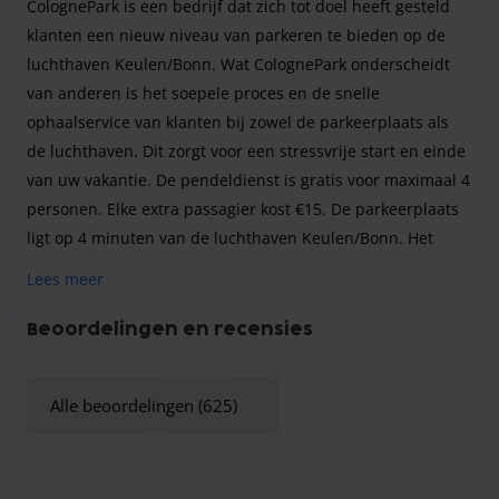
ColognePark is een bedrijf dat zich tot doel heeft gesteld
klanten een nieuw niveau van parkeren te bieden op de
luchthaven Keulen/Bonn. Wat ColognePark onderscheidt
van anderen is het soepele proces en de snelle
ophaalservice van klanten bij zowel de parkeerplaats als
de luchthaven. Dit zorgt voor een stressvrije start en einde
van uw vakantie. De pendeldienst is gratis voor maximaal 4
personen. Elke extra passagier kost €15. De parkeerplaats
ligt op 4 minuten van de luchthaven Keulen/Bonn. Het
terrein is omheind, verlicht en beveiligd met moderne
Lees meer
bewakingssystemen. Met hun service wil ColognePark u
veiligheid en exclusiviteit bieden voor weinig geld, zodat u
Beoordelingen en recensies
zorgeloos en ontspannen van uw vakantie kunt genieten.
Uw voertuig is in goede handen. Het personeel heet u 24
Alle beoordelingen (625)
uur per dag, 7 dagen per week welkom op de
parkeerplaats, helpt u met het inladen van uw bagage en
brengt u gratis naar de luchthaven Keulen/Bonn. U heeft
de mogelijkheid om uw auto bij aankomst zelf te parkeren.