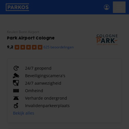
label-voor-primaire-navigatie
menu
Keulen Bonn Airport
Park Airport Cologne
625 beoordelingen
9,2
24/7 geopend
Beveiligingscamera's
24/7 aanwezigheid
Omheind
Verharde ondergrond
Invalidenparkeerplaats
Bekijk alles