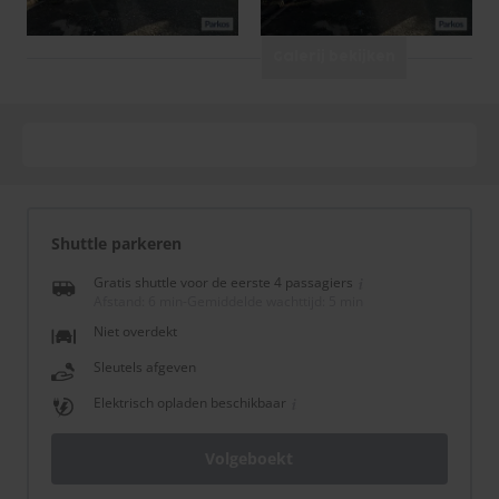
Galerij bekijken
Shuttle parkeren
Gratis shuttle voor de eerste 4 passagiers
Afstand: 6 min
-
Gemiddelde wachttijd: 5 min
Niet overdekt
Sleutels afgeven
Elektrisch opladen beschikbaar
Volgeboekt