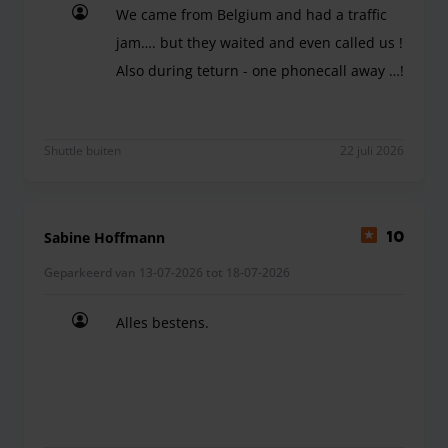
We came from Belgium and had a traffic
jam…. but they waited and even called us !
Also during teturn - one phonecall away …!
We came from Belgium and had a traffic jam…. but
Shuttle buiten
22 juli 2026
Sabine Hoffmann
10
Geparkeerd van 13-07-2026 tot 18-07-2026
Alles bestens.
Alles bestens.