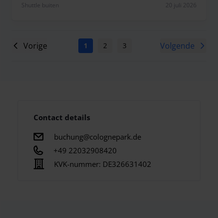
Shuttle buiten
20 juli 2026
Vorige
Volgende
1
2
3
4
5
6
7
Contact details
buchung@colognepark.de
+49 22032908420
KVK-nummer:
DE326631402