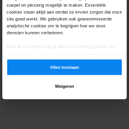
soepel en plezierig mogelijk te maken. Essentiële
Everything was fine. Would recommend!
cookies staan altijd aan omdat ze ervoor zorgen dat onze
Everything was fine. Would recommend!
site goed werkt. We gebruiken ook geanonimiseerde
analytische cookies om te begrijpen hoe we onze
diensten kunnen verbeteren.
Door te accepteren ga je akkoord met het gebruik van
Shuttle buiten
13 april 2026
cookies volgens de regels in jouw land, maar je kunt je
instellingen op elk moment aanpassen. Bekijk voor alle
details ons
Privacybeleid
.
Alles toestaan
Anonym
10
Geparkeerd van 30-03-2026 tot 09-04-2026
Weigeren
Fast perfekt
Fast perfekt