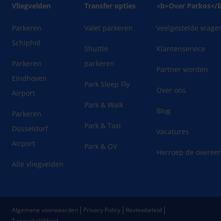
Vliegvelden
Transfer opties
<b>Over Parkos</
Parkeren
Valet parkeren
Veelgestelde vrage
Schiphol
Shuttle
Klantenservice
Parkeren
parkeren
Partner worden
Eindhoven
Park Sleep Fly
Over ons
Airport
Park & Walk
Blog
Parkeren
Park & Taxi
Düsseldorf
Vacatures
Airport
Park & OV
Herroep de overee
Alle vliegvelden
Algemene voorwaarden
Privacy Policy
Reviewbeleid
Toegankelijkheid