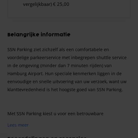
vergelijkbaar) € 25,00
Belangrijke informatie
SSN Parking ziet zichzelf als een comfortabele en
voordelige parkeerservice met inbegrepen shuttle service
in de omgeving (minder dan 7 minuten rijden) van
Hamburg Airport. Hun speciale kenmerken liggen in de
eenvoudige en snelle uitvoering van uw verzoek, want uw
klanttevredenheid is het hoogste goed van SSN Parking.
Met SSN Parking kiest u voor een betrouwbare
parkeeraanbieder die uw start van uw vakantie volledig
Lees meer
ontspannen laat verlopen. Met de gratis shuttle service die
u binnen 6 minuten naar Hamburg Airport brengt, is de