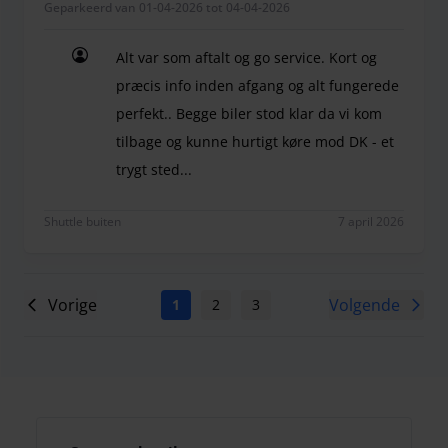
Geparkeerd van 01-04-2026 tot 04-04-2026
Alt var som aftalt og go service. Kort og
præcis info inden afgang og alt fungerede
perfekt.. Begge biler stod klar da vi kom
tilbage og kunne hurtigt køre mod DK - et
trygt sted...
Alt var som aftalt og go service. Kort og præcis in
Shuttle buiten
7 april 2026
Vorige
Volgende
1
2
3
4
5
6
7