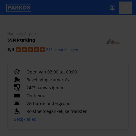
label-voor-primaire-navigatie
menu
Hamburg Airport
SSN Parking
243 beoordelingen
9,4
Open van 03:00 tot 00:00
Beveiligingscamera's
24/7 aanwezigheid
Omheind
Verharde ondergrond
Rolstoeltoegankelijke transfer
Bekijk alles