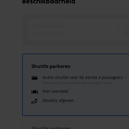
Beschikbaarheid
Shuttle parkeren
Gratis shuttle voor de eerste 4 passagiers
Afstand: 3 min
-
Gemiddelde wachttijd: 5 min
Niet overdekt
Sleutels afgeven
Shuttle parkeren