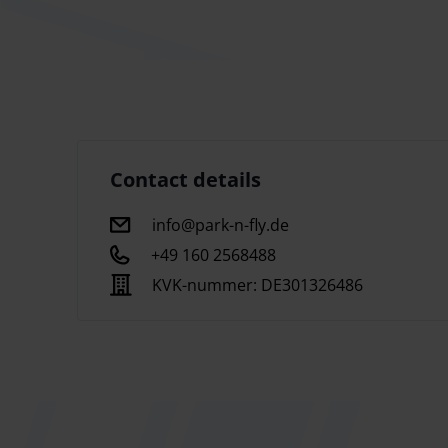
aankomst aanbevolen. Zo zorgt Park & Fly Direkt
bij terugkomst net zo comfortabel weer wordt o
Bent u op zoek naar een zorgeloze parkeeroplos
zakenreizigers als vakantiegangers maximaal comf
Contact details
eigen ondergrondse parkeergarage en beveiligde
de terminal. Dankzij de gratis pendeldienst hoef
info@park-n-fly.de
wordt rechtstreeks naar uw gate gebracht en bij
+49 160 2568488
kenmerken van deze aanbieder is de veiligheid: h
KVK-nummer:
DE301326486
uitsluitend toegankelijk voor klanten en personee
Als u een parkeerplaats in de eigen ondergronds
maximale inrijhoogte van 2,00 meter. Het team va