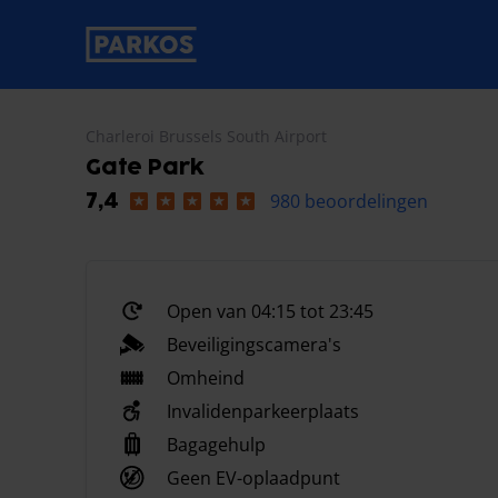
label-voor-primaire-navigatie
Charleroi Brussels South Airport
Gate Park
980 beoordelingen
7,4
Open van 04:15 tot 23:45
Beveiligingscamera's
Omheind
Invalidenparkeerplaats
Bagagehulp
Geen EV-oplaadpunt