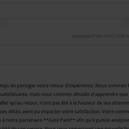
Geparkeerd van 14-07-2026 to
 temps de partager votre retour d'expérience. Nous sommes
 satisfaisante, mais nous sommes désolés d'apprendre que
l'aller qu'au retour, n'ont pas été à la hauteur de vos attent
s délais aient pu impacter votre satisfaction. Votre comme
 à notre partenaire **Gate Park** afin qu'il puisse analyser 
ualité de son service. Nous vous remercions une nouvelle fo