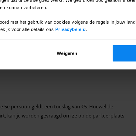
ief gratis shuttle vervoer voor 4 personen. Voor extra
ten kunnen verbeteren.
 5,00 per persoon gerekend.
ord met het gebruik van cookies volgens de regels in jouw land, 
toeslag niet inbegrepen
ijk voor alle details ons
Privacybeleid
.
Weigeren
 de 5e persoon geldt een toeslag van €5. Hoewel de
aart, kan je worden gevraagd om ze op de parkeerplaats