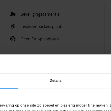
Beveiligingscamera's
Invalidenparkeerplaats
Geen EV-oplaadpunt
Details
rvaring op onze site zo soepel en plezierig mogelijk te maken. 
ersoon in de shuttle
orgen dat onze site goed werkt. We gebruiken ook geanonimisee