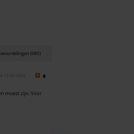
 beoordelingen (980)
t 12-07-2026
8
en moest zijn. Voor
 moest zijn. Voor de rest is alles verder super vlot en corr