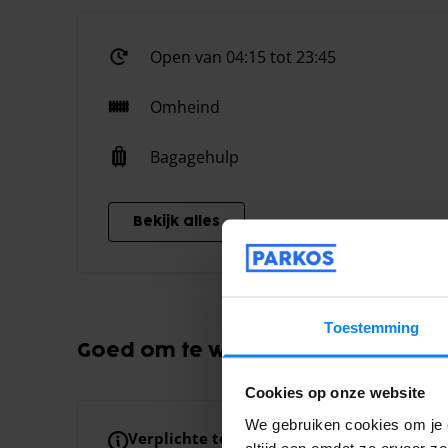
Open van 04:15 tot 23:45
Omheind
Bagagehulp
Bekijk alles
Toestemming
Goed om te weten
Cookies op onze website
We gebruiken cookies om je e
Verplichte toeslagen
Toeslag voor extra p
altijd aan omdat ze ervoor z