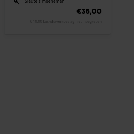
Sleutels meenemen
€35,00
€ 10,00 Luchthaventoeslag niet inbegrepen