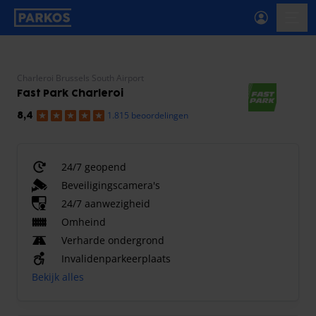
label-voor-primaire-navigatie
menu
Charleroi Brussels South Airport
Fast Park Charleroi
1.815 beoordelingen
8,4
24/7 geopend
Beveiligingscamera's
24/7 aanwezigheid
Omheind
Verharde ondergrond
Invalidenparkeerplaats
Bekijk alles