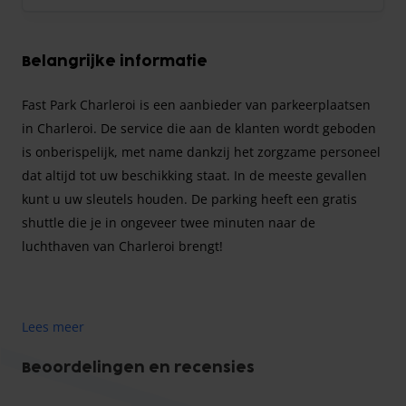
Belangrijke informatie
Fast Park Charleroi is een aanbieder van parkeerplaatsen
in Charleroi. De service die aan de klanten wordt geboden
is onberispelijk, met name dankzij het zorgzame personeel
dat altijd tot uw beschikking staat. In de meeste gevallen
kunt u uw sleutels houden. De parking heeft een gratis
shuttle die je in ongeveer twee minuten naar de
luchthaven van Charleroi brengt!
Fast Park Charleroi is een aanbieder van parkeerplaatsen
Lees meer
in Charleroi. De service die aan de klanten wordt geboden
is onberispelijk, met name dankzij het zorgzame personeel
Beoordelingen en recensies
dat altijd tot uw beschikking staat. In de meeste gevallen