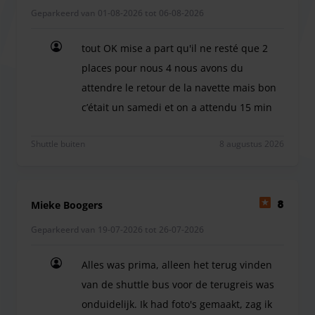
Geparkeerd van 01-08-2026 tot 06-08-2026
tot een toilet en een geldautomaat, terwijl je wacht op je
shuttletransfer naar de luchthaven in slechts 2 minuten!
tout OK mise a part qu'il ne resté que 2
places pour nous 4 nous avons du
attendre le retour de la navette mais bon
c’était un samedi et on a attendu 15 min
tout OK mise a part qu'il ne resté que 2 places p
Shuttle buiten
8 augustus 2026
Mieke Boogers
8
Geparkeerd van 19-07-2026 tot 26-07-2026
Alles was prima, alleen het terug vinden
van de shuttle bus voor de terugreis was
onduidelijk. Ik had foto's gemaakt, zag ik