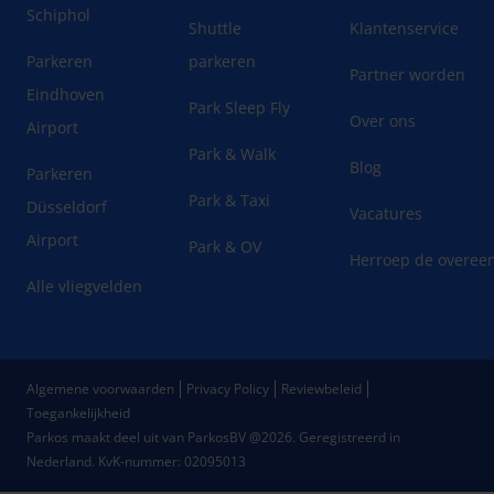
Schiphol
Shuttle
Klantenservice
Parkeren
parkeren
Partner worden
Eindhoven
Park Sleep Fly
Over ons
Airport
Park & Walk
Blog
Parkeren
Park & Taxi
Düsseldorf
Vacatures
Airport
Park & OV
Herroep de overee
Alle vliegvelden
Algemene voorwaarden
Privacy Policy
Reviewbeleid
Toegankelijkheid
Parkos maakt deel uit van ParkosBV @2026. Geregistreerd in
Nederland.
KvK-nummer: 02095013