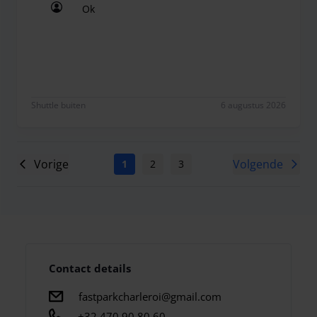
Ok
Ok
Shuttle buiten
6 augustus 2026
Vorige
Volgende
1
2
3
4
5
6
7
Contact details
fastparkcharleroi@gmail.com
+32 470 90 80 60