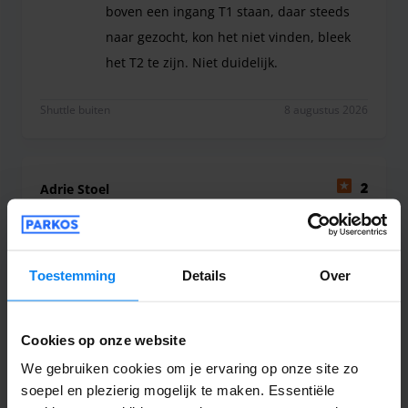
boven een ingang T1 staan, daar steeds
naar gezocht, kon het niet vinden, bleek
het T2 te zijn. Niet duidelijk.
Alles was prima, alleen het terug vinden van de sh
Shuttle buiten
8 augustus 2026
Adrie Stoel
2
Geparkeerd van 28-07-2026 tot 06-08-2026
Slecht
Toestemming
Details
Over
Slecht
Cookies op onze website
We gebruiken cookies om je ervaring op onze site zo
soepel en plezierig mogelijk te maken. Essentiële
Shuttle buiten
7 augustus 2026