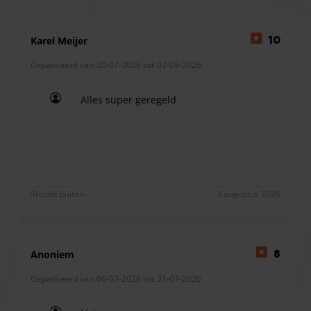
loopafstand van de terminal, dit betekent dat u geen
rekening hoeft te houden met andere reistijden. Wanneer
Karel Meijer
10
u parkeert bij P2 Weeze Airport zal uw auto bedekt zijn
Geparkeerd van 20-07-2026 tot 02-08-2026
door de zonnepanelen die ook functioneren als carports.
Zo is uw auto op een ecologische manier beschermd voor
Alles super geregeld
het weer!
Alles super geregeld
P2 Weeze Airport is een van de drie parkeerlocaties van
Weeze Airport. De parkeerlocatie is geasfalteerd en
omheind. Ook is de inrit van het terrein voorzien van een
Shuttle buiten
3 augustus 2026
kenteken herkennende slagboom.
Anoniem
8
Geparkeerd van 06-07-2026 tot 31-07-2026