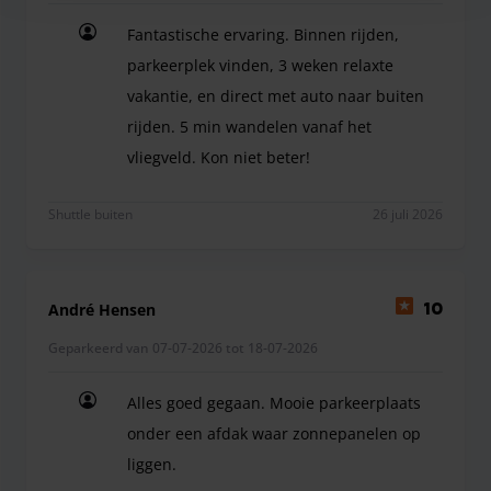
Fantastische ervaring. Binnen rijden,
parkeerplek vinden, 3 weken relaxte
vakantie, en direct met auto naar buiten
rijden. 5 min wandelen vanaf het
vliegveld. Kon niet beter!
Fantastische ervaring. Binnen rijden, parkeerplek
Shuttle buiten
26 juli 2026
André Hensen
10
Geparkeerd van 07-07-2026 tot 18-07-2026
Alles goed gegaan. Mooie parkeerplaats
onder een afdak waar zonnepanelen op
liggen.