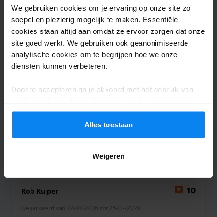
We gebruiken cookies om je ervaring op onze site zo
soepel en plezierig mogelijk te maken. Essentiële
cookies staan altijd aan omdat ze ervoor zorgen dat onze
Anoniem
10
site goed werkt. We gebruiken ook geanonimiseerde
analytische cookies om te begrijpen hoe we onze
Geparkeerd van 16-07-2026 tot 21-07-2026
diensten kunnen verbeteren.
Prima geregeld . Duidelijk En op korte
Door te accepteren ga je akkoord met het gebruik van
afstand van de luchthaven.
cookies volgens de regels in jouw land, maar je kunt je
Prima geregeld . Duidelijk En op korte afstand va
instellingen op elk moment aanpassen. Bekijk voor alle
details ons
Privacybeleid
.
Alles toestaan
Shuttle buiten
28 juli 2026
Weigeren
Rob Kuiper
10
Geparkeerd van 04-07-2026 tot 25-07-2026