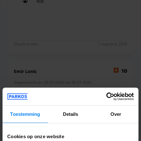
Nvt
Nvt
Shuttle buiten
1 augustus 2026
Emir Lonic
10
Geparkeerd van 28-07-2026 tot 30-07-2026
Sehr zufrieden,gerne wieder
Sehr zufrieden,gerne wieder
Toestemming
Details
Over
Cookies op onze website
Shuttle buiten
1 augustus 2026