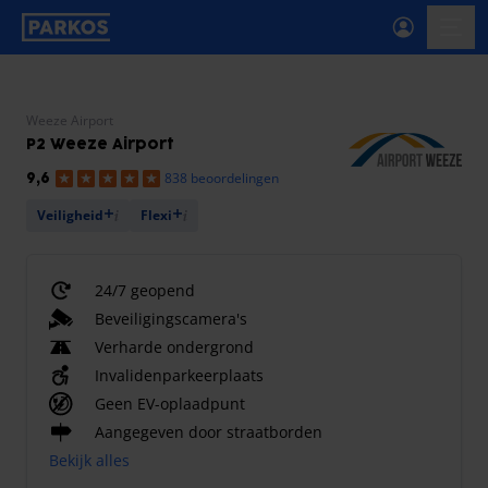
label-voor-primaire-navigatie
menu
Weeze Airport
P2 Weeze Airport
838 beoordelingen
9,6
Veiligheid
Flexi
24/7 geopend
Beveiligingscamera's
Verharde ondergrond
Invalidenparkeerplaats
Geen EV-oplaadpunt
Aangegeven door straatborden
Bekijk alles