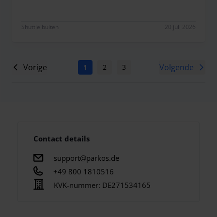
Alles goed gegaan. Mooie parkeerplaats onder e
Shuttle buiten
20 juli 2026
Vorige
Volgende
1
2
3
4
5
6
7
Contact details
support@parkos.de
+49 800 1810516
KVK-nummer:
DE271534165