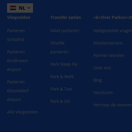
NL
Vliegvelden
Transfer opties
<b>Over Parkos</
Parkeren
Valet parkeren
Veelgestelde vrage
Schiphol
Shuttle
Klantenservice
Parkeren
parkeren
Partner worden
Eindhoven
Park Sleep Fly
Over ons
Airport
Park & Walk
Blog
Parkeren
Park & Taxi
Düsseldorf
Vacatures
Airport
Park & OV
Herroep de overee
Alle vliegvelden