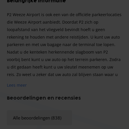
Belangrijke informatie
P2 Weeze Airport is ook een van de officiële parkeerlocaties
die Weeze Airport aanbiedt. Doordat P2 zich op
loopafstand van het vliegveld bevindt hoeft u geen
rekening te houden met andere reistijden. U kunt uw auto
parkeren en met uw bagage naar de terminal toe lopen.
Nadat u de kenteken herkennende slagboom van P2
voorbij bent kunt u uw auto op het terrein parkeren. Zodra
u dit gedaan heeft kunt u uw sleutel meenemen op uw
reis. Zo weet u zeker dat uw auto zal blijven staan waar u
deze heeft achtergelaten.
Lees meer
Let op: er wordt 4 euro in rekening gebracht voor toegang
tot Weeze Airport.
Beoordelingen en recensies
Alle beoordelingen (838)
Wilt u een veilige en voordelige parkeerplek op 400 meter
afstand van Weeze Airport? P2 Weeze Airport is op