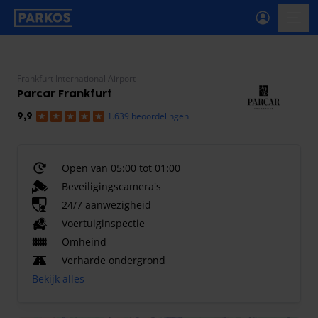
label-voor-primaire-navigatie
menu
Frankfurt International Airport
Parcar Frankfurt
1.639 beoordelingen
9,9
Open van 05:00 tot 01:00
Beveiligingscamera's
24/7 aanwezigheid
Voertuiginspectie
Omheind
Verharde ondergrond
Bekijk alles