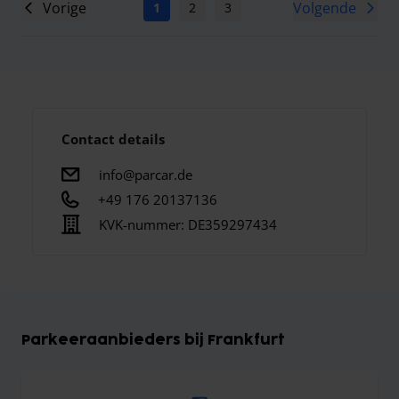
Vorige
Volgende
1
2
3
4
5
6
7
Contact details
info@parcar.de
+49 176 20137136
KVK-nummer:
DE359297434
Parkeeraanbieders bij Frankfurt