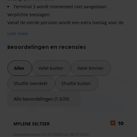
Terminal 3 wordt momenteel niet aangedaan.
Verplichte toeslagen:
Vanaf de vierde persoon wordt een extra toeslag voor de
shuttleservice in rekening gebracht.
Lees meer
Voor aankomsten en vertrekken tussen 21:00 uur en 06:00
uur geldt een nachttoeslag.
Beoordelingen en recensies
Optionele extra diensten:
Opladen van een elektrisch voertuig (excl. stroomkosten).
Alles
Valet buiten
Valet binnen
Ter beschikking stellen van een kinderzitje.
Vertaald met DeepL.com (gratis versie)
Shuttle overdekt
Shuttle buiten
Alle beoordelingen (1.639)
MYLENE SELTZER
10
Geparkeerd van 21-07-2026 tot 28-07-2026