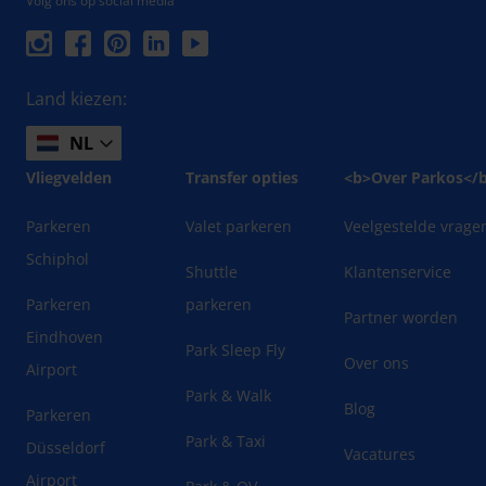
Volg ons op social media
Land kiezen:
NL
Vliegvelden
Transfer opties
<b>Over Parkos</
Parkeren
Valet parkeren
Veelgestelde vrage
Schiphol
Shuttle
Klantenservice
Parkeren
parkeren
Partner worden
Eindhoven
Park Sleep Fly
Over ons
Airport
Park & Walk
Blog
Parkeren
Park & Taxi
Düsseldorf
Vacatures
Airport