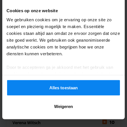
Cookies op onze website
Shuttle buiten
29 juli 2026
We gebruiken cookies om je ervaring op onze site zo
soepel en plezierig mogelijk te maken. Essentiële
cookies staan altijd aan omdat ze ervoor zorgen dat onze
Anonym
10
site goed werkt. We gebruiken ook geanonimiseerde
Geparkeerd van 23-06-2026 tot 30-06-2026
analytische cookies om te begrijpen hoe we onze
diensten kunnen verbeteren.
Können wir weiterempfehlen !!!
Können wir weiterempfehlen !!!
Door te accepteren ga je akkoord met het gebruik van
cookies volgens de regels in jouw land, maar je kunt je
instellingen op elk moment aanpassen. Bekijk voor alle
details ons
Privacybeleid
.
Alles toestaan
Shuttle buiten
29 juli 2026
Weigeren
Verena Witsch
10