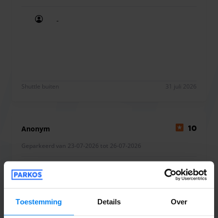
-
-
Shuttle buiten
31 juli 2026
Anonym
10
Geparkeerd van 23-07-2026 tot 26-07-2026
Klappt wunderbar. Etwas Zeitreserve
einplanen und alles läuft nach Plan.
Klappt wunderbar. Etwas Zeitreserve einplanen un
Toestemming
Details
Over