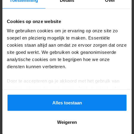
inbegrepen.
Cookies op onze website
We gebruiken cookies om je ervaring op onze site zo
soepel en plezierig mogelijk te maken. Essentiële
cookies staan altijd aan omdat ze ervoor zorgen dat onze
site goed werkt. We gebruiken ook geanonimiseerde
analytische cookies om te begrijpen hoe we onze
diensten kunnen verbeteren.
Door te accepteren ga je akkoord met het gebruik van
cookies volgens de regels in jouw land, maar je kunt je
instellingen op elk moment aanpassen. Bekijk voor alle
details ons
Privacybeleid
.
Alles toestaan
Maak goede afspraken voor
vertrek
Weigeren
Wil je productief zijn tijdens je workation?