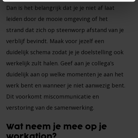
Dan is het belangrijk dat je je niet af laat
leiden door de mooie omgeving of het
strand dat zich op steenworp afstand van je
verblijf bevindt. Maak voor jezelf een
duidelijk schema zodat je je doelstelling ook
werkelijk zult halen. Geef aan je collega’s
duidelijk aan op welke momenten je aan het
werk bent en wanneer je niet aanwezig bent.
Dit voorkomt miscommunicatie en
verstoring van de samenwerking.
Wat neem je mee op je
workation?