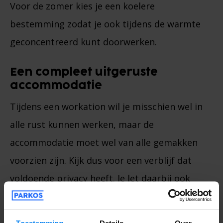
Voor de zomer kies je een koelere
bestemming zodat je ook tijdens de warmte
geconcentreerd kunt doorwerken.
Een compleet uitgeruste
accommodatie
Tijdens een workation wil je misschien wel in
alle rust kunnen werken, maar de
accommodatie moet wel van alle gemakken
voorzien zijn. Kijk dus voor een verblijf dat
voldoende privacy heeft. Je let daarbij ook
op het feit dat er een goede
internetverbinding bij de huurprijs is
Toestemming
Details
Over