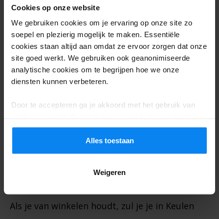
aan al dit lekkers.
Cookies op onze website
We gebruiken cookies om je ervaring op onze site zo
Shop till you drop
soepel en plezierig mogelijk te maken. Essentiële
cookies staan altijd aan omdat ze ervoor zorgen dat onze
site goed werkt. We gebruiken ook geanonimiseerde
analytische cookies om te begrijpen hoe we onze
diensten kunnen verbeteren.
Door te accepteren ga je akkoord met het gebruik van
cookies volgens de regels in jouw land, maar je kunt je
instellingen op elk moment aanpassen. Bekijk voor alle
details ons
Privacybeleid
.
Alles toestaan
Weigeren
Als je van winkelen houdt, zul je je in Keulen