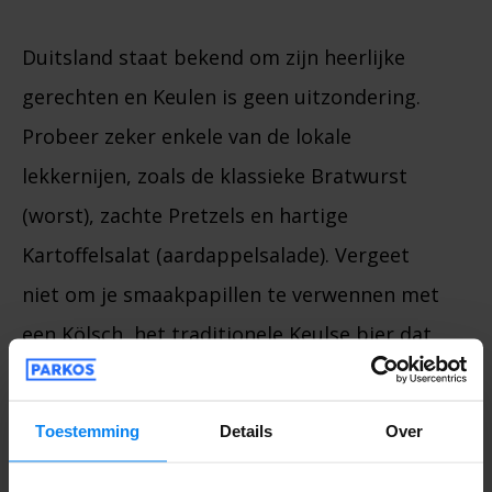
Duitsland staat bekend om zijn heerlijke
gerechten en Keulen is geen uitzondering.
Probeer zeker enkele van de lokale
lekkernijen, zoals de klassieke Bratwurst
(worst), zachte Pretzels en hartige
Kartoffelsalat (aardappelsalade). Vergeet
niet om je smaakpapillen te verwennen met
een Kölsch, het traditionele Keulse bier dat
wordt geserveerd in kleine glazen. Ga zitten
in een traditioneel bierhuis en geniet van
Toestemming
Details
Over
een gezellige sfeer terwijl je je tegoed doet