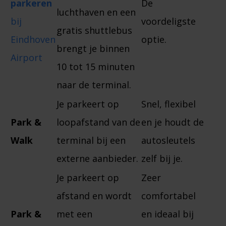
parkeren
De
luchthaven en een
bij
voordeligste
gratis shuttlebus
Eindhoven
optie.
brengt je binnen
Airport
10 tot 15 minuten
naar de terminal.
Je parkeert op
Snel, flexibel
Park &
loopafstand van de
en je houdt de
Walk
terminal bij een
autosleutels
externe aanbieder.
zelf bij je.
Je parkeert op
Zeer
afstand en wordt
comfortabel
Park &
met een
en ideaal bij