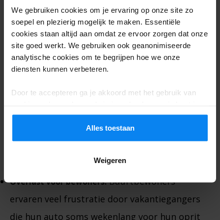
van Eindhoven Airport een
We gebruiken cookies om je ervaring op onze site zo
afrader is
soepel en plezierig mogelijk te maken. Essentiële
cookies staan altijd aan omdat ze ervoor zorgen dat onze
Het klinkt verleidelijk: je auto gratis
site goed werkt. We gebruiken ook geanonimiseerde
analytische cookies om te begrijpen hoe we onze
parkeren in een woonwijk vlak naast de
diensten kunnen verbeteren.
luchthaven, zoals Meerhoven of Grasrijk, en
Door te accepteren ga je akkoord met het gebruik van
vervolgens naar de terminal lopen of een
cookies volgens de regels in jouw land, maar je kunt je
korte busrit pakken. Hoewel dit in sommige
instellingen op elk moment aanpassen. Bekijk voor alle
details ons
Privacybeleid
.
Alles toestaan
straten wettelijk (nog) is toegestaan, raden
wij dit ten zeerste af.
Weigeren
Buurtbewoners
Overlast voor bewoners:
ervaren veel frustratie door vakantiegangers
die hun auto soms wekenlang voor hun oprit