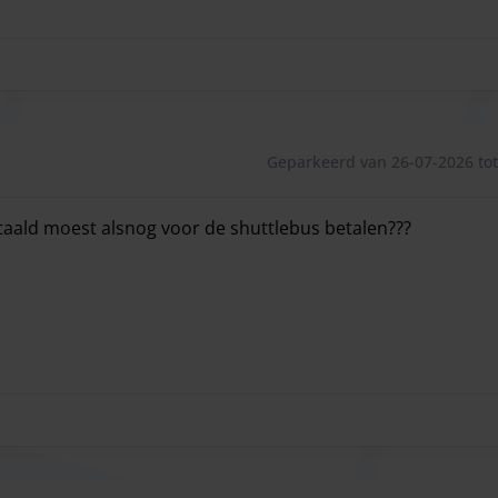
l
eken van uw parkeerplaats
 6 jaar reizen gratis
met buslijn 490!
 en vertrek vindt u hier de actuele dienstregelingen
Geparkeerd van 26-07-2026 tot
rt (PDF), geldig vanaf 30.03.2025
etaald moest alsnog voor de shuttlebus betalen???
beck (PDF), geldig vanaf 30.03.2025
etaald moest alsnog voor de shuttlebus betalen???