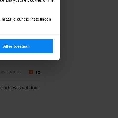
maar je kunt je instellingen
Alles toestaan
 05-08-2026
10
ellicht was dat door
ellicht was dat door drukte.