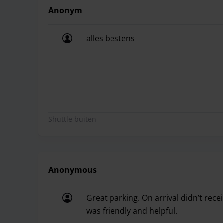
Anonym
alles bestens
alles bestens
Shuttle buiten
Anonymous
Great parking. On arrival didn’t rece
was friendly and helpful.