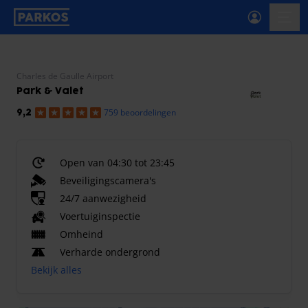
label-voor-primaire-navigatie
menu
Charles de Gaulle Airport
Park & Valet
759 beoordelingen
9,2
Open van 04:30 tot 23:45
Beveiligingscamera's
24/7 aanwezigheid
Voertuiginspectie
Omheind
Verharde ondergrond
Bekijk alles