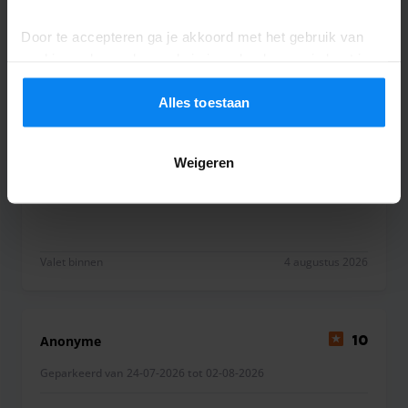
Door te accepteren ga je akkoord met het gebruik van
cookies volgens de regels in jouw land, maar je kunt je
Anonyme
10
instellingen op elk moment aanpassen. Bekijk voor alle
Geparkeerd van 10-07-2026 tot 27-07-2026
details ons
Privacybeleid
.
Alles toestaan
Rien a dire simple et rapide merci.
Weigeren
Rien a dire simple et rapide merci.
Valet binnen
4 augustus 2026
Anonyme
10
Geparkeerd van 24-07-2026 tot 02-08-2026