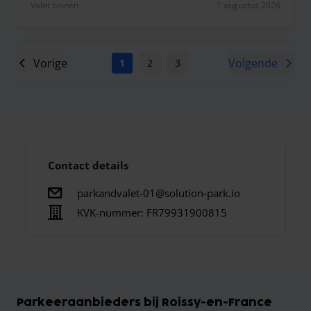
Valet binnen
1 augustus 2026
Vorige
Volgende
1
2
3
4
5
6
7
Contact details
parkandvalet-01@solution-park.io
KVK-nummer:
FR79931900815
Parkeeraanbieders bij Roissy-en-France