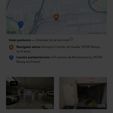
—
Valet parkeren
Ontmoet bij de terminal
Navigatie adres:
Aéroport Charles de Gaulle, 95700 Roissy-
en-France
Locatie parkeerterrein:
4-6 avenue de Montmorency, 95700
P
Roissy-en-France
1/6