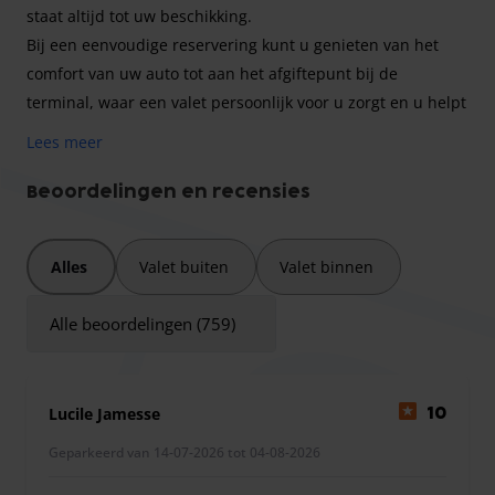
staat altijd tot uw beschikking.
Bij een eenvoudige reservering kunt u genieten van het
comfort van uw auto tot aan het afgiftepunt bij de
terminal, waar een valet persoonlijk voor u zorgt en u helpt
bij het uitladen van uw bagage.
Lees meer
Alle toegangsinformatie voor uw vertrek en terugkeer
wordt u per e-mail toegestuurd nadat u uw reservering
Beoordelingen en recensies
hebt gemaakt.
Alles
Valet buiten
Valet binnen
Park & Valet is een parkeerservice op de luchthaven Roissy
Alle beoordelingen (759)
CDG. De valets zijn punctueel, professioneel en
glimlachend. Ze ontmoeten u bij het afgiftepunt van de
terminal en parkeren uw auto in een beveiligde overdekte
Lucile Jamesse
10
parkeergarage voor de duur van uw reis! Parkeerpersoneel
staat altijd klaar om te helpen.
Geparkeerd van 14-07-2026 tot 04-08-2026
Aanvullende informatie