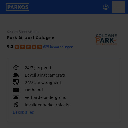
label-voor-primaire-navigatie
menu
Keulen Bonn Airport
Park Airport Cologne
625 beoordelingen
9,2
24/7 geopend
Beveiligingscamera's
24/7 aanwezigheid
Omheind
Verharde ondergrond
Invalidenparkeerplaats
Bekijk alles