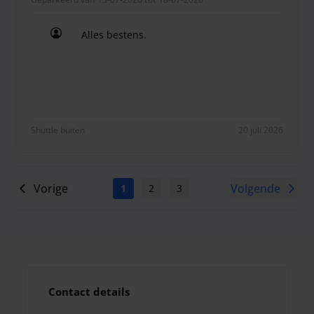
Alles bestens.
Alles bestens.
Shuttle buiten
20 juli 2026
Vorige
Volgende
1
2
3
4
5
6
7
Contact details