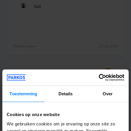
en pick-ups brengt de parkeerprovider een toeslag van 40
Gut
€ in rekening.
Gut
Shuttle buiten
23 juli 2026
Anonyme
10
Geparkeerd van 08-07-2026 tot 15-07-2026
Toestemming
Details
Over
Parking sûr place correcte personnel
rapide
Parking sûr place correcte personnel rapide
Cookies op onze website
We gebruiken cookies om je ervaring op onze site zo
soepel en plezierig mogelijk te maken. Essentiële