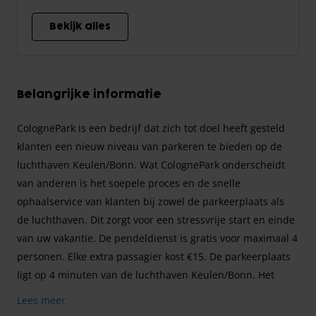
Bekijk alles
Belangrijke informatie
ColognePark is een bedrijf dat zich tot doel heeft gesteld
klanten een nieuw niveau van parkeren te bieden op de
luchthaven Keulen/Bonn. Wat ColognePark onderscheidt
van anderen is het soepele proces en de snelle
ophaalservice van klanten bij zowel de parkeerplaats als
de luchthaven. Dit zorgt voor een stressvrije start en einde
van uw vakantie. De pendeldienst is gratis voor maximaal 4
personen. Elke extra passagier kost €15. De parkeerplaats
ligt op 4 minuten van de luchthaven Keulen/Bonn. Het
terrein is omheind, verlicht en beveiligd met moderne
Lees meer
bewakingssystemen. Met hun service wil ColognePark u