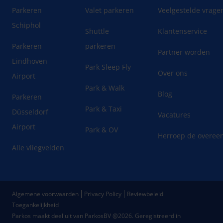
Parkeren
Valet parkeren
Veelgestelde vrage
Schiphol
Shuttle
Klantenservice
Parkeren
parkeren
Partner worden
Eindhoven
Park Sleep Fly
Over ons
Airport
Park & Walk
Blog
Parkeren
Park & Taxi
Düsseldorf
Vacatures
Airport
Park & OV
Herroep de overee
Alle vliegvelden
Algemene voorwaarden
Privacy Policy
Reviewbeleid
Toegankelijkheid
Parkos maakt deel uit van ParkosBV @2026. Geregistreerd in