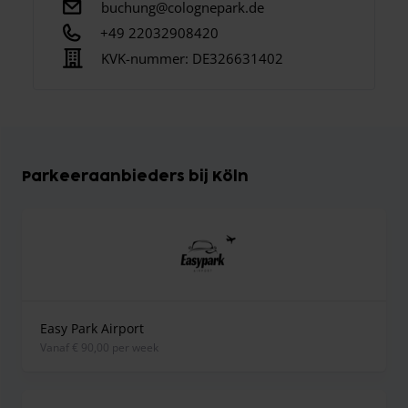
buchung@colognepark.de
+49 22032908420
KVK-nummer:
DE326631402
Parkeeraanbieders bij Köln
Easy Park Airport
vanaf € 90,00 per week