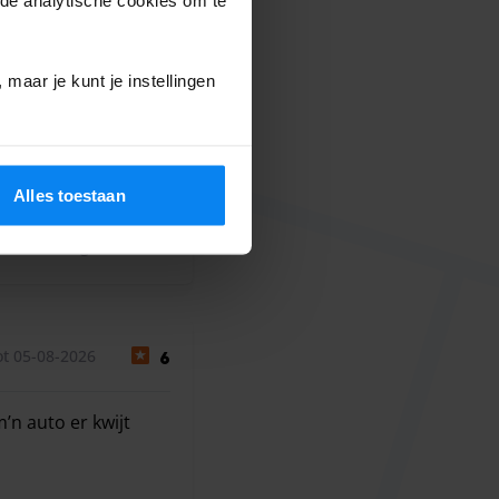
10
maar je kunt je instellingen
Alles toestaan
7 augustus 2026
t 05-08-2026
6
’n auto er kwijt
’n auto er kwijt