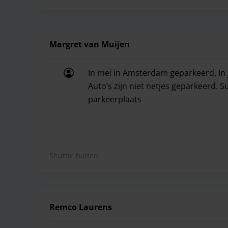
Margret van Muijen
In mei in Amsterdam geparkeerd. In 
Auto’s zijn niet netjes geparkeerd.
parkeerplaats
In mei in Amsterdam geparkeerd. In 
Shuttle buiten
Remco Laurens