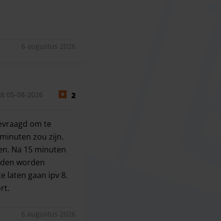
6 augustus 2026
ot 05-08-2026
2
gevraagd om te
minuten zou zijn.
en. Na 15 minuten
ouden worden
 laten gaan ipv 8.
rt.
vraagd om te bellen als je je bagage had. Dit hadden we g
6 augustus 2026