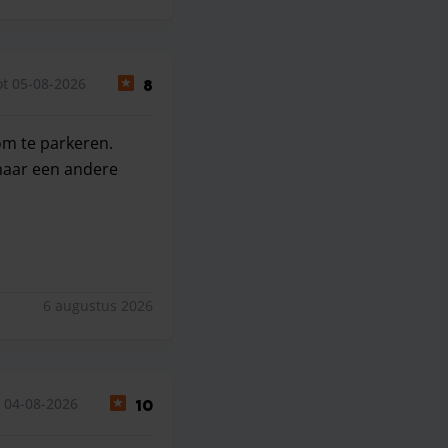
t 05-08-2026
8
om te parkeren.
 naar een andere
om te parkeren. Auto’s zijn niet netjes geparkeerd. Super 
6 augustus 2026
 04-08-2026
10