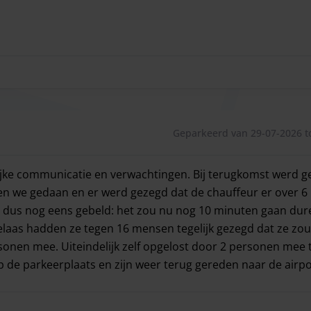
Geparkeerd van 29-07-2026 t
lijke communicatie en verwachtingen. Bij terugkomst werd 
den we gedaan en er werd gezegd dat de chauffeur er over 6 
, dus nog eens gebeld: het zou nu nog 10 minuten gaan dur
Helaas hadden ze tegen 16 mensen tegelijk gezegd dat ze z
nen mee. Uiteindelijk zelf opgelost door 2 personen mee te
de parkeerplaats en zijn weer terug gereden naar de airpo
ijke communicatie en verwachtingen. Bij terugkomst werd ge