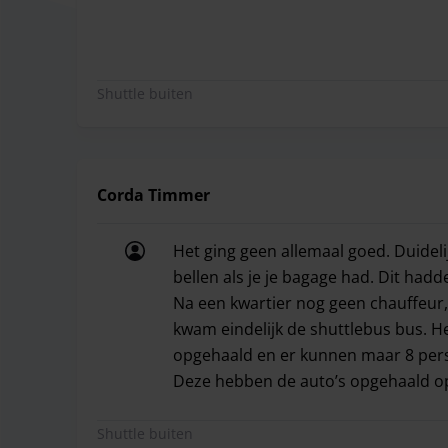
Shuttle buiten
Corda Timmer
Het ging geen allemaal goed. Duide
bellen als je je bagage had. Dit had
Na een kwartier nog geen chauffeur
kwam eindelijk de shuttlebus bus. 
opgehaald en er kunnen maar 8 perso
Deze hebben de auto’s opgehaald op 
Het ging geen allemaal goed. Duidel
Shuttle buiten