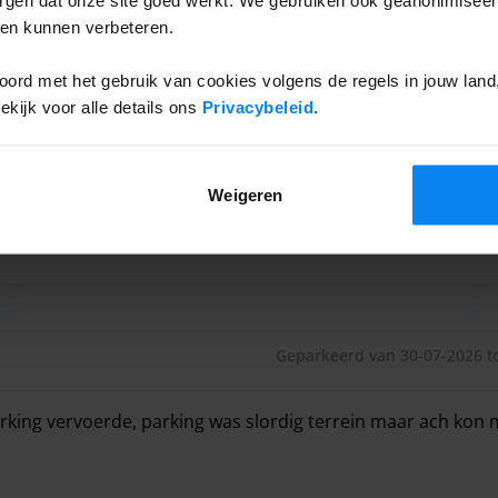
ten kunnen verbeteren.
rdekte wachtruimte waar je gebruik kunt maken van de
ord met het gebruik van cookies volgens de regels in jouw land, 
ijk voor alle details ons
Privacybeleid
.
Weigeren
Geparkeerd van 30-07-2026 to
rking vervoerde, parking was slordig terrein maar ach kon m
rking vervoerde, parking was slordig terrein maar ach kon m