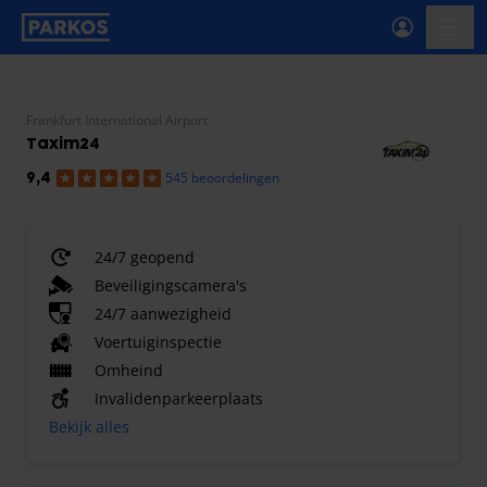
label-voor-primaire-navigatie
menu
Frankfurt International Airport
Taxim24
545 beoordelingen
9,4
24/7 geopend
Beveiligingscamera's
24/7 aanwezigheid
Voertuiginspectie
Omheind
Invalidenparkeerplaats
Bekijk alles