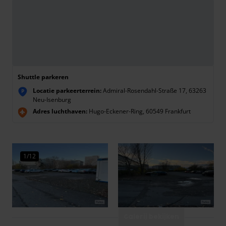
Shuttle parkeren
Locatie parkeerterrein:
Admiral-Rosendahl-Straße 17, 63263
P
Neu-Isenburg
Adres luchthaven:
Hugo-Eckener-Ring, 60549 Frankfurt
1/12
Galerij bekijken