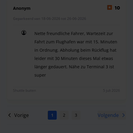
Anonym
10
Geparkeerd van 18-06-2026 tot 26-06-2026
Nette freundliche Fahrer, Wartezeit zur
Fahrt zum Flughafen war mit 15. Minuten
in Ordnung. Abholung beim Rückflug hat
leider mit 30 Minuten dieses Mal etwas
länger gedauert. Nähe zu Terminal 3 ist
super
Nette freundliche Fahrer, Wartezeit zur Fahrt z
Shuttle buiten
5 juli 2026
Vorige
Volgende
1
2
3
4
5
6
7