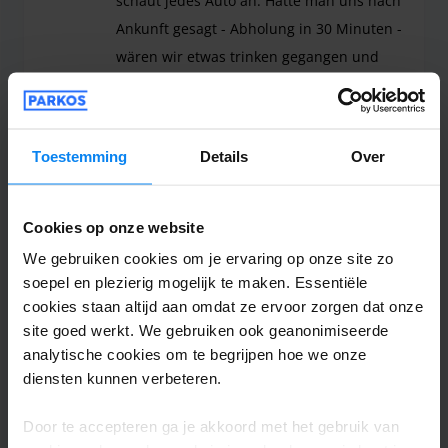
schaut jedes Auto an. Hätte man uns nach
Ankunft gesagt - Abholung in 30 Minuten -
wären wir etwas trinken gegangen und
wären pünktlich am Treffpunkt gewesen.
Schade - das Interessante an Valet Parking
ist doch Service und Zeitersparnis.
Toestemming
Details
Over
Wir sind Valet parkings fans und haben diesen S
Valet buiten
27 juli 2026
Cookies op onze website
We gebruiken cookies om je ervaring op onze site zo
Andreas Bockemühl
10
soepel en plezierig mogelijk te maken. Essentiële
cookies staan altijd aan omdat ze ervoor zorgen dat onze
Geparkeerd van 16-07-2026 tot 22-07-2026
site goed werkt. We gebruiken ook geanonimiseerde
analytische cookies om te begrijpen hoe we onze
Wir waren sehr angetan von der tollen
diensten kunnen verbeteren.
Serviceleistung . Vorfahren , Schlüssel
abgeben und quasi los fliegen . Und das
Door te accepteren ga je akkoord met het gebruik van