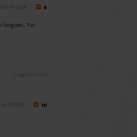
t 06-08-2026
8
 fatiguée... Par
atiguée... Par contre les 2 chauffeurs (aller et le retour) fo
7 augustus 2026
 06-08-2026
10