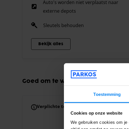
Auto's worden niet verplaatst naar
externe depots
Sleutels behouden
Bekijk alles
Goed om te weten
Toestemming
Verplichte toeslagen
Toeslag voor extra p
Je boeking is inclus
Cookies op onze website
passagiers wordt €
We gebruiken cookies om je e
altijd aan omdat ze ervoor z