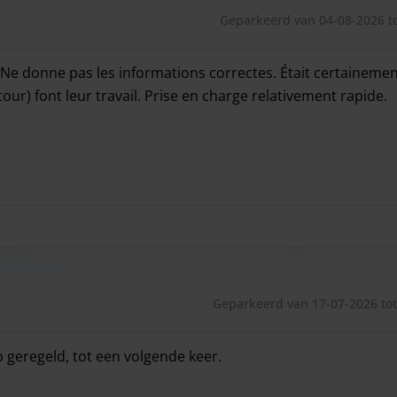
Geparkeerd van 04-08-2026 to
 Ne donne pas les informations correctes. Était certainement
etour) font leur travail. Prise en charge relativement rapide.
Ne donne pas les informations correctes. Était certainement f
Geparkeerd van 17-07-2026 tot
p geregeld, tot een volgende keer.
p geregeld, tot een volgende keer.