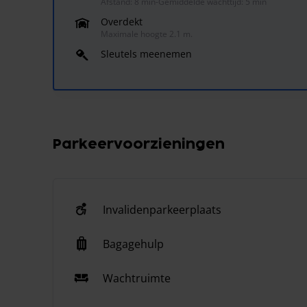
Afstand: 8 min
-
Gemiddelde wachttijd: 5 min
Overdekt
Maximale hoogte 2.1 m.
Sleutels meenemen
Parkeervoorzieningen
Invalidenparkeerplaats
Bagagehulp
Wachtruimte