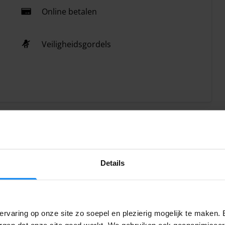
Online betalen
Veiligheidsgordels
Details
ersoon in de shuttle
ief gratis shuttle vervoer voor 4 personen. Voor extra
 5,00 per persoon gerekend.
rvaring op onze site zo soepel en plezierig mogelijk te maken. 
orgen dat onze site goed werkt. We gebruiken ook geanonimisee