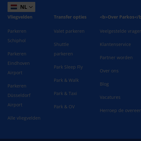
NL
Vliegvelden
Transfer opties
<b>Over Parkos</
Parkeren
Valet parkeren
Veelgestelde vrage
Schiphol
Shuttle
Klantenservice
Parkeren
parkeren
Partner worden
Eindhoven
Park Sleep Fly
Over ons
Airport
Park & Walk
Blog
Parkeren
Park & Taxi
Düsseldorf
Vacatures
Airport
Park & OV
Herroep de overee
Alle vliegvelden