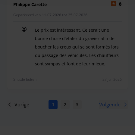
Philippe Carette
8
Geparkeerd van 11-07-2026 tot 25-07-2026
Le prix est intéressant. Ce serait une
bonne chose d'étaler du gravier afin de
boucher les creux qui se sont formés lors
du passage des véhicules. Les chauffeurs
sont sympas et font de leur mieux.
Le prix est intéressant. Ce serait une bonne chos
Shuttle buiten
27 juli 2026
Vorige
Volgende
1
2
3
4
5
6
7