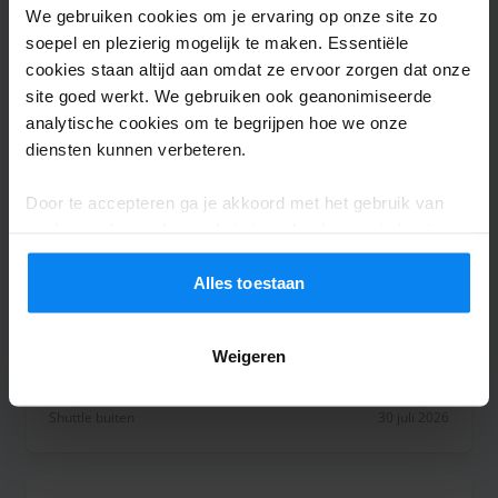
We gebruiken cookies om je ervaring op onze site zo
verhard met grind/granulaat.
soepel en plezierig mogelijk te maken. Essentiële
Vriendelijke mensen. Zeer behulpzaam. Parkeren 
cookies staan altijd aan omdat ze ervoor zorgen dat onze
Shuttle buiten
31 juli 2026
site goed werkt. We gebruiken ook geanonimiseerde
analytische cookies om te begrijpen hoe we onze
diensten kunnen verbeteren.
Saint-Martin Benjamin
6
Door te accepteren ga je akkoord met het gebruik van
Geparkeerd van 27-07-2026 tot 29-07-2026
cookies volgens de regels in jouw land, maar je kunt je
instellingen op elk moment aanpassen. Bekijk voor alle
R.a.s
details ons
Privacybeleid
.
Alles toestaan
R.a.s
Weigeren
Shuttle buiten
30 juli 2026