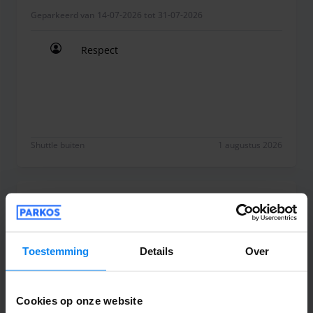
Geparkeerd van 14-07-2026 tot 31-07-2026
Respect
Respect
Shuttle buiten
1 augustus 2026
Mark Janssen
8
Geparkeerd van 25-07-2026 tot 28-07-2026
Toestemming
Details
Over
Vriendelijke mensen. Zeer behulpzaam.
Parkeren is een beetje krap soms maar
Cookies op onze website
wordt goed geholpen. Buitenterrein