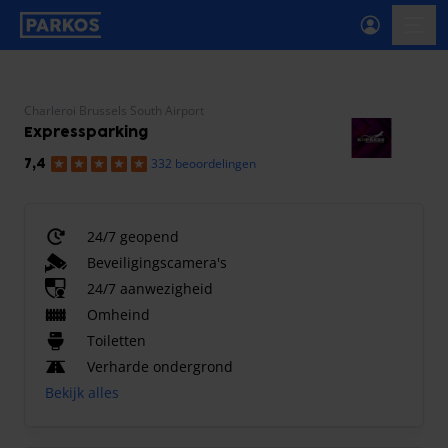
label-voor-primaire-navigatie
menu
Charleroi Brussels South Airport
Expressparking
332 beoordelingen
7,4
24/7 geopend
Beveiligingscamera's
24/7 aanwezigheid
Omheind
Toiletten
Verharde ondergrond
Bekijk alles