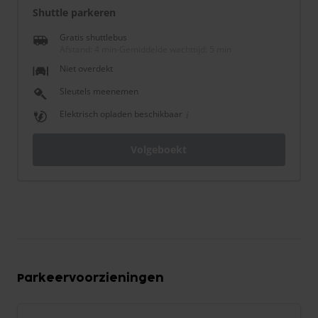
Shuttle parkeren
Gratis shuttlebus
Afstand: 4 min
-
Gemiddelde wachttijd: 5 min
Niet overdekt
Sleutels meenemen
Elektrisch opladen beschikbaar
Volgeboekt
Parkeervoorzieningen