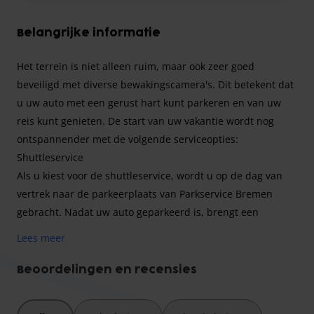
Belangrijke informatie
Het terrein is niet alleen ruim, maar ook zeer goed
beveiligd met diverse bewakingscamera's. Dit betekent dat
u uw auto met een gerust hart kunt parkeren en van uw
reis kunt genieten. De start van uw vakantie wordt nog
ontspannender met de volgende serviceopties:
Shuttleservice
Als u kiest voor de shuttleservice, wordt u op de dag van
vertrek naar de parkeerplaats van Parkservice Bremen
gebracht. Nadat uw auto geparkeerd is, brengt een
shuttlebus u naar de luchthaven van Bremen. Bij
Lees meer
terugkomst haalt deze shuttlebus u rechtstreeks op van de
luchthaven en brengt u terug naar de parkeerplaats.
Beoordelingen en recensies
Valetservice
Valetservice is de meest comfortabele optie voor parkeren.