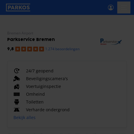
label-voor-primaire-navigatie
menu
Bremen Airport
Parkservice Bremen
1.274 beoordelingen
9,8
24/7 geopend
Beveiligingscamera's
Voertuiginspectie
Omheind
Toiletten
Verharde ondergrond
Bekijk alles