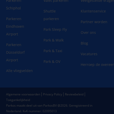
Parkeren
Valet parkeren
Veelgestelde vrage
Schiphol
Shuttle
Klantenservice
Parkeren
parkeren
Partner worden
Eindhoven
Park Sleep Fly
Over ons
Airport
Park & Walk
Blog
Parkeren
Park & Taxi
Düsseldorf
Vacatures
Airport
Park & OV
Herroep de overee
Alle vliegvelden
Algemene voorwaarden
Privacy Policy
Reviewbeleid
Toegankelijkheid
Parkos maakt deel uit van ParkosBV @2026. Geregistreerd in
Nederland.
KvK-nummer: 02095013