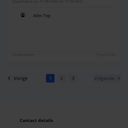
Geparkeerd van 12-06-2026 tot 17-06-2026
Alles Top
Alles Top
Shuttle buiten
19 juni 2026
Vorige
Volgende
1
2
3
4
5
6
7
Contact details